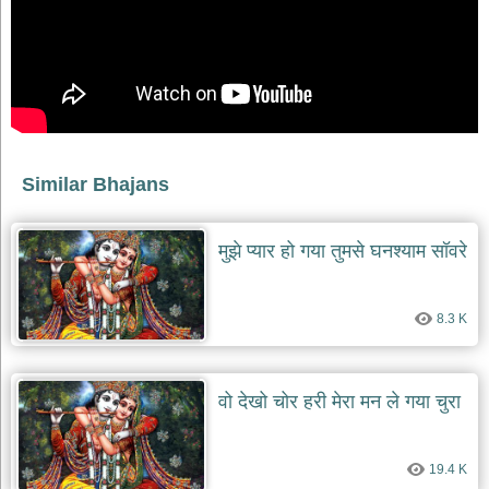
भजन
raam
bhajans
गुरुदेव
भजन
gurudev
bhajans
विविध
Similar Bhajans
भजन
miscellaneous
bhajans
मुझे प्यार हो गया तुमसे घनश्याम सॉवरे
विष्णु
भजन
vishnu
8.3 K
bhajans
बाबा
बालक
वो देखो चोर हरी मेरा मन ले गया चुरा
नाथ
भजन
baba
balak
19.4 K
nath
bhajans