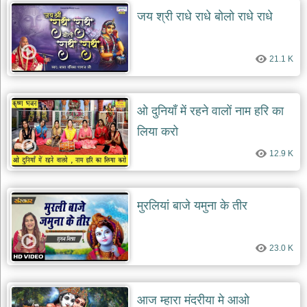
दयाल
जय श्री राधे राधे बोलो राधे राधे
भजन
bawa
lal
dayal
bhajans
21.1 K
शनि
देव
ओ दुनियाँ में रहने वालों नाम हरि का
भजन
shani
लिया करो
dev
bhajans
12.9 K
आज
का
भजन
मुरलियां बाजे यमुना के तीर
bhajan
of
the
day
23.0 K
भजन
जोड़ें
add
bhajans
आज म्हारा मंदरीया मे आओ