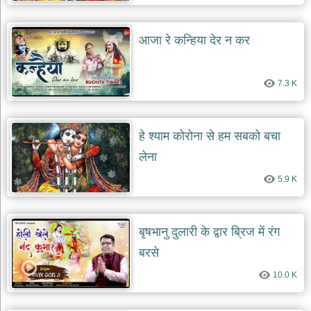
देश
भक्ति
आजा रे कन्हिया देर न कर
भजन
patriotic
bhajans
7.3 K
खाटू
श्याम
भजन
हे श्याम कोरोना से हम सबको बचा
khatu
shaym
लेना
bhajans
5.9 K
रानी
सती
दादी
भजन
बृषभानु दुलारी के द्वार ब्रिज में रंग
rani
sati
बरसे
dadi
bhajans
10.0 K
बावा
लाल