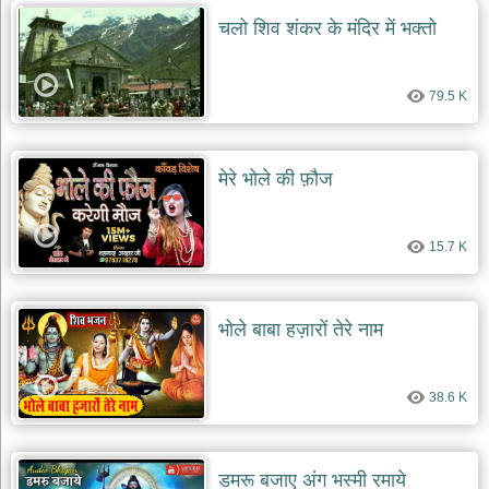
दयाल
चलो शिव शंकर के मंदिर में भक्तो
भजन
bawa
lal
dayal
bhajans
79.5 K
शनि
देव
भजन
मेरे भोले की फ़ौज
shani
dev
bhajans
15.7 K
आज
का
भजन
भोले बाबा हज़ारों तेरे नाम
bhajan
of
the
day
38.6 K
भजन
जोड़ें
add
bhajans
डमरू बजाए अंग भस्मी रमाये