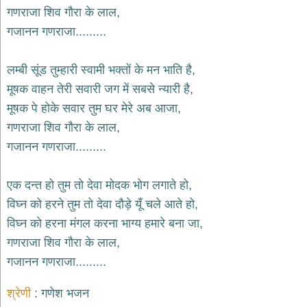
भजन
गणराजा शिव गौरा के लाल,
hanuman
गजानन गणराजा.........
bhajans
साईं
लम्बी सूंड तुम्हारी स्वामी भक्तों के मन भाति है,
भजन
sai
मूषक वाहन तेरी सवारी जग में सबसे न्यारी है,
bhajans
मूषक पे होके सवार तुम घर मेरे अब आजा,
जैन
गणराजा शिव गौरा के लाल,
भजन
jain
गजानन गणराजा.........
bhajans
दुर्गा
एक दन्त हो तुम तो देवा मोदक भोग लगाते हो,
भजन
विघ्न को हरने तुम तो देवा दौड़े यूँ चले आते हो,
durga
bhajans
विघ्न को हरना मंगल करना भाग्य हमारे बना जा,
गणेश
गणराजा शिव गौरा के लाल,
भजन
गजानन गणराजा.........
ganesh
bhajans
श्रेणी
गणेश भजन
राम