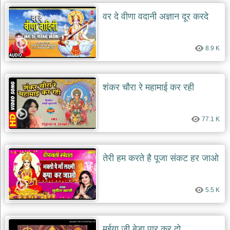
वर दे वीणा वदानी अज्ञान दूर करदे
देश
भक्ति
भजन
8.9 K
patriotic
bhajans
खाटू
श्याम
शंकर चौरा रे महामाई कर रही
भजन
khatu
shaym
bhajans
77.1 K
रानी
सती
दादी
तेरी हम करते है पूजा संकट हर जाओ
भजन
rani
sati
dadi
5.5 K
bhajans
बावा
लाल
मईया जी बेड़ा पार कर दो