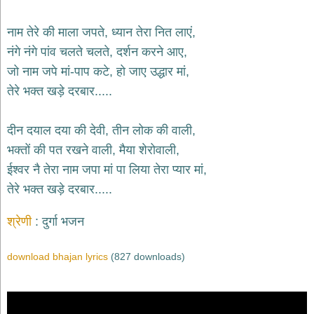
भजन
hanuman
नाम तेरे की माला जपते, ध्यान तेरा नित लाएं,
bhajans
नंगे नंगे पांव चलते चलते, दर्शन करने आए,
साईं
जो नाम जपे मां-पाप कटे, हो जाए उद्धार मां,
भजन
sai
तेरे भक्त खड़े दरबार.....
bhajans
जैन
दीन दयाल दया की देवी, तीन लोक की वाली,
भजन
jain
भक्तों की पत रखने वाली, मैया शेरोवाली,
bhajans
ईश्वर नै तेरा नाम जपा मां पा लिया तेरा प्यार मां,
दुर्गा
तेरे भक्त खड़े दरबार.....
भजन
durga
bhajans
श्रेणी
दुर्गा भजन
गणेश
भजन
download bhajan lyrics
(827 downloads)
ganesh
bhajans
राम