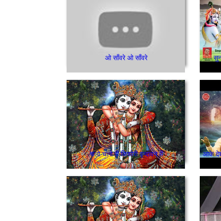
ओ साँवरे ओ साँवरे
सुन
चलो चलो री किशोरी वृन्दावन में