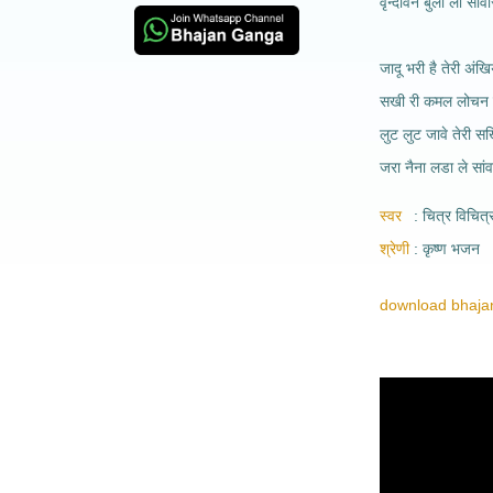
वृन्दावन बुला लो सांव
जादू भरी है तेरी अंखि
सखी री कमल लोचन स
लुट लुट जावे तेरी सख
जरा नैना लडा ले सांव
स्वर
चित्र विचित्
श्रेणी
कृष्ण भजन
download bhajan