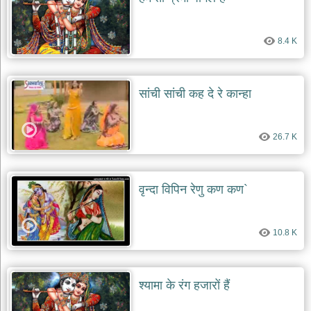
दयाल
भजन
bawa
8.4 K
lal
dayal
bhajans
शनि
सांची सांची कह दे रे कान्हा
देव
भजन
shani
dev
26.7 K
bhajans
आज
का
वृन्दा विपिन रेणु कण कण`
भजन
bhajan
of
the
10.8 K
day
भजन
जोड़ें
श्यामा के रंग हजारों हैं
add
bhajans