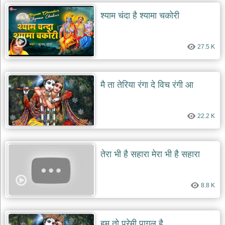
श्याम चंदा है श्यामा चकोरी
देश
भक्ति
भजन
27.5 K
patriotic
bhajans
खाटू
श्याम
मै ता तेरिया रंगा दे विच रंगी आ
भजन
khatu
shaym
bhajans
22.2 K
रानी
सती
दादी
तेरा भी है सहारा मेरा भी है सहारा
भजन
rani
sati
8.8 K
dadi
bhajans
बावा
लाल
हम तो प्रेमी पागल है