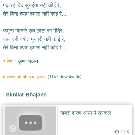
भजन
पढ़ रही वेद सुनईया नहीं कोई रे,
hanuman
तेरे बिना श्याम हमारा नहीं कोई रे....
bhajans
साईं
जमुना किनारे एक छोटा सा मंदिर,
भजन
sai
जल रही ज्योत पुजारी नहीं कोई रे,
bhajans
तेरे बिना श्याम हमारा नहीं कोई रे....
जैन
भजन
श्रेणी
कृष्ण भजन
jain
bhajans
download bhajan lyrics
(1157 downloads)
दुर्गा
भजन
durga
bhajans
Similar Bhajans
गणेश
भजन
जबसे शरण आया मैं सरकार
ganesh
bhajans
राम
9.2 K