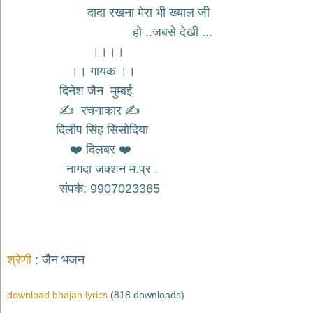
भजन
दादा रखना मेरा भी ख्याल जी
raam
bhajans
हो ..जबसे देखी ...
गुरुदेव
।।।।
भजन
।। गायक ।।
gurudev
bhajans
दिनेश जैन मुम्बई
विविध
✍️ रचनाकार ✍️
भजन
दिलीप सिंह सिसोदिया
miscellaneous
bhajans
❤️ दिलबर ❤️
नागदा जक्शन म.प्र .
विष्णु
भजन
संपर्क: 9907023365
vishnu
bhajans
बाबा
बालक
श्रेणी
जैन भजन
नाथ
भजन
baba
download bhajan lyrics
(818 downloads)
balak
nath
bhajans