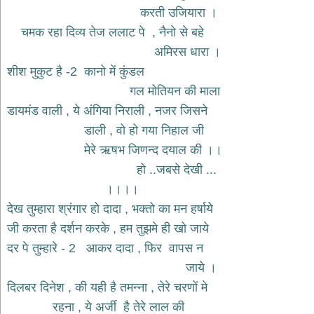
भजन
करती उजियारा ।
hanuman
चमक रहा दिव्य तेज ललाट पे , नैनो से बहे
bhajans
अमिरस धारा ।
साईं
शीश मुकुट है -2 कानो में कुंडल
भजन
sai
गल मोतियन की माला
bhajans
डायमंड वाली , ये अंगिया निराली , नजर जिसने
जैन
डाली , वो हो गया निहाल जी
भजन
jain
मेरे ऋषभ जिणन्द दयाल की ।।
bhajans
हो ..जबसे देखी ...
दुर्गा
।।।।
भजन
देख तुम्हारा श्रंगार हो दादा , भक्तो का मन हर्षाये
durga
bhajans
जी करता है दर्शन करके , हम तुझमे ही खो जाये
गणेश
दर पे तुम्हारे - 2 आकर दादा , फिर वापस न
भजन
जाये ।
ganesh
bhajans
दिलबर दिनेश , की यही है तमन्ना , तेरे चरणों मे
राम
रहना , ये अर्जी है तेरे लाल की