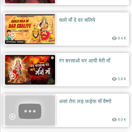
चलो माँ दे दर चलिये
9.4 K
रंग बरसाओ घर आयी मेरी माँ
5.8 K
असां तेरा लड़ फड़ेया माँ वैष्णो
8.0 K