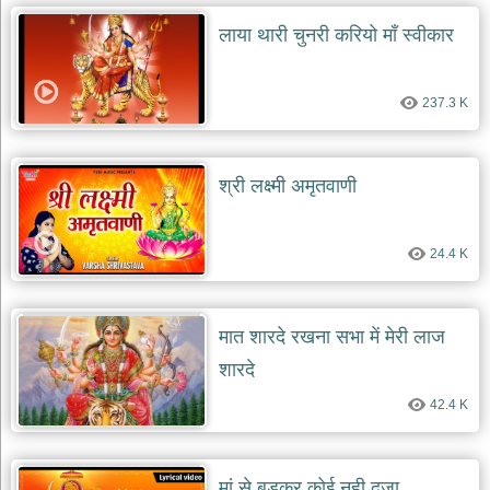
दयाल
भजन
लाया थारी चुनरी करियो माँ स्वीकार
bawa
lal
dayal
bhajans
237.3 K
शनि
देव
भजन
श्री लक्ष्मी अमृतवाणी
shani
dev
bhajans
24.4 K
आज
का
भजन
bhajan
मात शारदे रखना सभा में मेरी लाज
of
the
शारदे
day
42.4 K
भजन
जोड़ें
add
bhajans
मां से बड़कर कोई नही दूजा