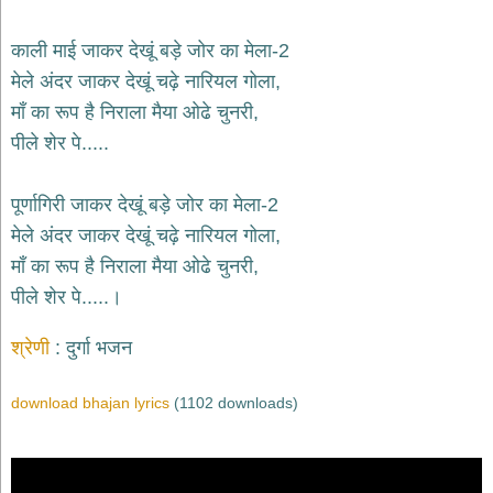
भजन
raam
bhajans
काली माई जाकर देखूं बड़े जोर का मेला-2
गुरुदेव
मेले अंदर जाकर देखूं चढ़े नारियल गोला,
भजन
माँ का रूप है निराला मैया ओढे चुनरी,
gurudev
bhajans
पीले शेर पे.....
विविध
भजन
पूर्णागिरी जाकर देखूं बड़े जोर का मेला-2
miscellaneous
bhajans
मेले अंदर जाकर देखूं चढ़े नारियल गोला,
माँ का रूप है निराला मैया ओढे चुनरी,
विष्णु
भजन
पीले शेर पे.....।
vishnu
bhajans
श्रेणी
दुर्गा भजन
बाबा
बालक
download bhajan lyrics
(1102 downloads)
नाथ
भजन
baba
balak
nath
bhajans