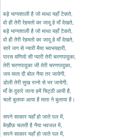
भजन
raam
bhajans
बड़े भाग्यशाली है जो माथा यहाँ टेकते,
गुरुदेव
वो ही तेरी रेहमतो का जादू हे माँ देखते,
भजन
बड़े भाग्यशाली है जो माथा यहाँ टेकते,
gurudev
bhajans
वो ही तेरी रेहमतो का जादू हे माँ देखते,
विविध
सारे जग से न्यारी मैया भवभयहारी,
भजन
पारस मणियो सी प्यारी तेरी चरणपादुका,
miscellaneous
bhajans
तेरी चरणपादुका जी तेरी चरणपादुका,
जय माता दी बोल नैया तर जायेगी,
विष्णु
भजन
डोली तेरी सुख रत्नो से भर जायेगी,
vishnu
bhajans
माँ के दुवारे जाना हमें चिट्ठी आयी है,
चलो बुलावा आया है माता ने बुलाया है।
बाबा
बालक
नाथ
सपने साकार यहाँ हो जाते पल में,
भजन
बेख़ौफ़ चलती है नैया भवजल में,
baba
balak
सपने साकार यहाँ हो जाते पल में,
nath
bhajans