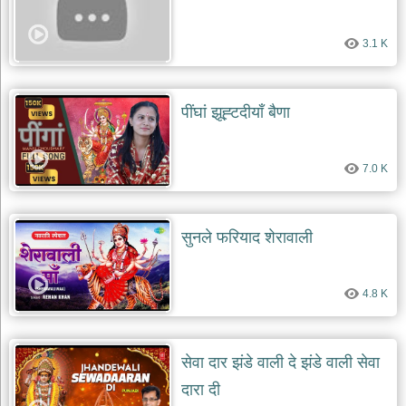
3.1 K
पींघां झूह्टदीयाँ बैणा
7.0 K
सुनले फरियाद शेरावाली
4.8 K
सेवा दार झंडे वाली दे झंडे वाली सेवा
दारा दी