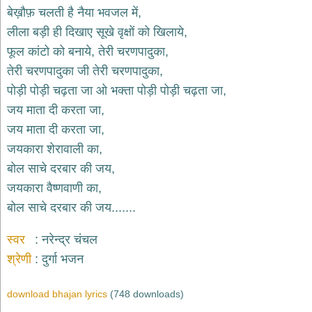
बेख़ौफ़ चलती है नैया भवजल में,
देश
लीला बड़ी ही दिखाए सूखे वृक्षों को खिलाये,
भक्ति
फूल कांटो को बनाये, तेरी चरणपादुका,
भजन
patriotic
तेरी चरणपादुका जी तेरी चरणपादुका,
bhajans
पोड़ी पोड़ी चढ़ता जा ओ भक्ता पोड़ी पोड़ी चढ़ता जा,
खाटू
जय माता दी करता जा,
श्याम
भजन
जय माता दी करता जा,
khatu
जयकारा शेरावाली का,
shaym
bhajans
बोल साचे दरबार की जय,
रानी
जयकारा वैष्णवाणी का,
सती
बोल साचे दरबार की जय.......
दादी
भजन
स्वर
नरेन्द्र चंचल
rani
sati
dadi
श्रेणी
दुर्गा भजन
bhajans
बावा
download bhajan lyrics
(748 downloads)
लाल