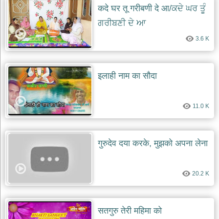
कदे घर तू गरीबणी दे आ/ਕਦੇ ਘਰ ਤੂੰ
ਗਰੀਬਣੀ ਦੇ ਆ
3.6 K
इलाही नाम का सौदा
11.0 K
गुरुदेव दया करके, मुझको अपना लेना
20.2 K
सतगुरु तेरी महिमा को