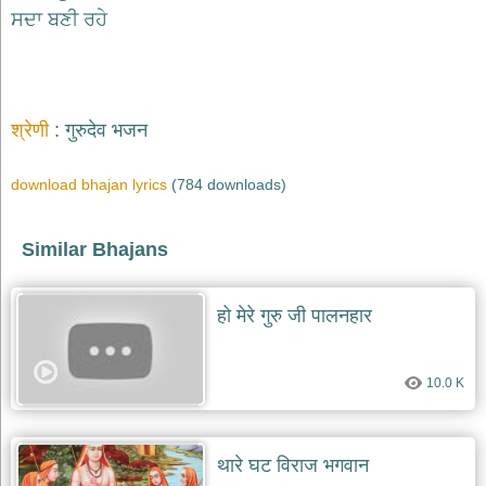
भजन
ਸਦਾ ਬਣੀ ਰਹੇ
hanuman
bhajans
साईं
भजन
श्रेणी
गुरुदेव भजन
sai
bhajans
जैन
download bhajan lyrics
(784 downloads)
भजन
jain
bhajans
Similar Bhajans
दुर्गा
भजन
हो मेरे गुरु जी पालनहार
durga
bhajans
गणेश
10.0 K
भजन
ganesh
bhajans
थारे घट विराज भगवान
राम