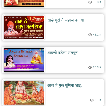
10.3 K
देश
भक्ति
भजन
साडे गुरां ने जहाज़ बनाया
patriotic
bhajans
खाटू
46.1 K
श्याम
भजन
khatu
shaym
आवणों पडैला सतगुरु
bhajans
रानी
सती
20.3 K
दादी
भजन
rani
sati
आज है गुरू पूर्णिमा आई,
dadi
bhajans
बावा
5.1 K
लाल