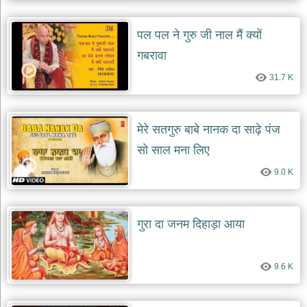
दयाल
भजन
पल पल ने गुरु जी नाल मैं क्यों
bawa
lal
dayal
गबरावा
bhajans
31.7 K
शनि
देव
भजन
shani
मेरे सतगुरु बाबे नानक दा साढ़े पंज
dev
bhajans
सो साल मना लिए
आज
9.0 K
का
भजन
bhajan
of
गुरा दा जनम दिहाड़ा आया
the
day
भजन
9.6 K
जोड़ें
add
bhajans