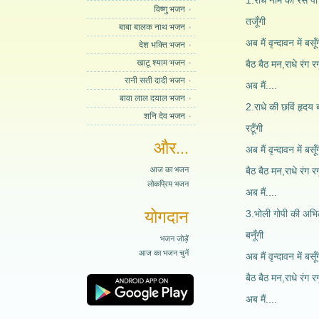
1.राधे नाम का रस प
विष्णु भजन
तजूँगी
बाबा बालक नाथ भजन
अब मैं वृन्दावन में बसू
देश भक्ति भजन
खाटू श्याम भजन
बैठ बैठ मन,राधे रंग रगू
रानी सती दादी भजन
अब मैं....
बावा लाल दयाल भजन
2.राधे की छविं हृद
शनि देव भजन
रटूँगी
और...
अब मैं वृन्दावन में बसू
आज का भजन
बैठ बैठ मन,राधे रंग रगू
लोकप्रिय भजन
अब मैं....
योगदान
3.भोली गोपी की अभ
बनूँगी
भजन जोड़ें
आज का भजन चुनें
अब मैं वृन्दावन में बसू
बैठ बैठ मन,राधे रंग रगू
अब मैं....