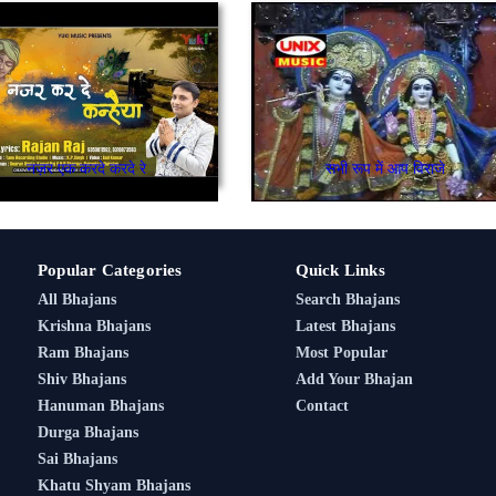
नज़र एक करदे करदे रे
सभी रूप में आप विराजे
Popular Categories
Quick Links
All Bhajans
Search Bhajans
Krishna Bhajans
Latest Bhajans
Ram Bhajans
Most Popular
Shiv Bhajans
Add Your Bhajan
Hanuman Bhajans
Contact
Durga Bhajans
Sai Bhajans
Khatu Shyam Bhajans