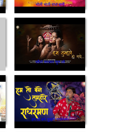
भोली भाली राधा रानी
साँवरे सरकार सुन लो
हम तो बने तुम्हारे राधारमण