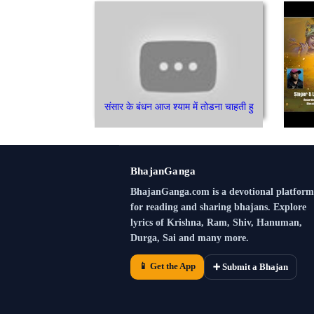
संसार के बंधन आज श्याम में तोडना चाहती हु
BhajanGanga
BhajanGanga.com is a devotional platform
for reading and sharing bhajans. Explore
lyrics of Krishna, Ram, Shiv, Hanuman,
Durga, Sai and many more.
📱 Get the App
➕ Submit a Bhajan