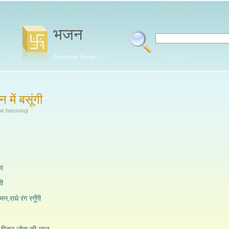
भजन
Devotional Songs
न में बसूंगी
me bassungi
का
गी
मन,राधे रंग रगूँगी