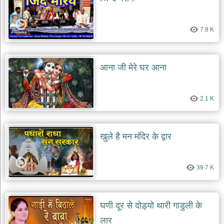
दयाल
भजन
bawa
7.8 K
lal
dayal
bhajans
शनि
आना जी मेरे घर आना
देव
भजन
shani
dev
2.1 K
bhajans
आज
का
खुले है मन मंदिर के द्वार
भजन
bhajan
of
the
39.7 K
day
भजन
जोड़ें
घणी दूर से दोड़्यो थारी गाडुली के
add
bhajans
लार