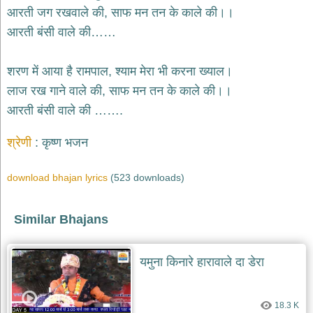
भजन
आरती जग रखवाले की, साफ मन तन के काले की।।
hanuman
आरती बंसी वाले की……
bhajans
साईं
शरण में आया है रामपाल, श्याम मेरा भी करना ख्याल।
भजन
sai
लाज रख गाने वाले की, साफ मन तन के काले की।।
bhajans
आरती बंसी वाले की …….
जैन
भजन
श्रेणी
कृष्ण भजन
jain
bhajans
download bhajan lyrics
(523 downloads)
दुर्गा
भजन
durga
bhajans
Similar Bhajans
गणेश
भजन
यमुना किनारे हारावाले दा डेरा
ganesh
bhajans
राम
18.3 K