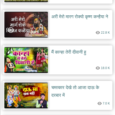
भजन
raam
bhajans
अरी मेरो मारग रोक्यो कृष्ण कन्हैया ने
गुरुदेव
भजन
gurudev
bhajans
22.8 K
विविध
भजन
miscellaneous
मैं कान्हा तेरी दीवानी हु
bhajans
विष्णु
भजन
18.0 K
vishnu
bhajans
बाबा
चमत्कार देखे तो आजा दाऊ के
बालक
दरबार में
नाथ
भजन
7.0 K
baba
balak
nath
bhajans