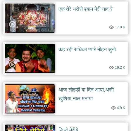
एक तेरे भरोसे श्याम मेरी नाव रे
देश
भक्ति
भजन
17.9 K
patriotic
bhajans
खाटू
श्याम
कह रही राधिका प्यारे मोहन सुनो
भजन
khatu
shaym
bhajans
19.2 K
रानी
सती
दादी
आज लोहड़ी दा दिन आया,असी
भजन
खुशिया नाल मनाया
rani
sati
4.9 K
dadi
bhajans
बावा
लाल
जिन्दे मेरीये