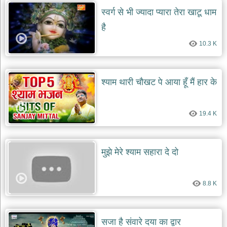
स्वर्ग से भी ज्यादा प्यारा तेरा खाटू धाम
देश
है
भक्ति
भजन
10.3 K
patriotic
bhajans
खाटू
श्याम थारी चौखट पे आया हूँ मैं हार के
श्याम
भजन
khatu
shaym
19.4 K
bhajans
रानी
सती
मुझे मेरे श्याम सहारा दे दो
दादी
भजन
rani
sati
8.8 K
dadi
bhajans
बावा
लाल
सजा है संवारे दया का द्वार