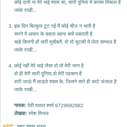
कोई दानी ना मेरे भाई श्याम सा, सारी दुनिया में कायम मिसाल है
भजन
जाके राखी...
hanuman
bhajans
साईं
इक दिन बिल्कुल टूट गई मैं कोई चीज़ न भाती है
भजन
सपने में आकर के कहता बहना क्यों घबराती है
sai
bhajans
चाहे कितनी हों भारी मुसीबतें, वो तो चुटकी में लेता सम्भाल है
जैन
जाके राखी...
भजन
jain
bhajans
कोई नहीं मेरे भाई जैसा वो तो मेरी जान है
दुर्गा
वो ही मेरी सारी दुनिया,वो मेरी पहचान है
भजन
वारी जाऊं मैं लाडले श्याम के, जिसने सारे ही काटे जंजाल है
durga
bhajans
जाके राखी...
गणेश
भजन
गायक:
देवी दयाल शर्मा 9729682982
ganesh
bhajans
लेखक:
रमेश मित्तल
राम
श्रेणी
खाटू श्याम भजन