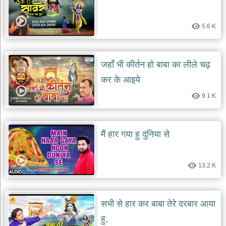
दयाल
भजन
bawa
5.6 K
lal
dayal
bhajans
शनि
जहाँ भी कीर्तन हो बाबा का लीले चढ़
देव
कर के आइये
भजन
shani
9.1 K
dev
bhajans
आज
का
मैं हार गया हु दुनिया से
भजन
bhajan
of
the
13.2 K
day
भजन
जोड़ें
सभी से हार कर बाबा तेरे दरबार आया
add
bhajans
हु,