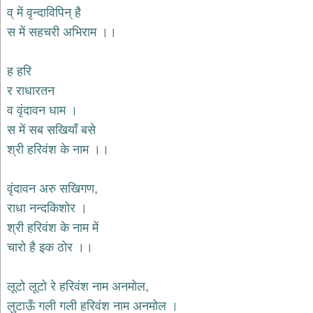
भजन
व् में वृन्दाविपिन् है
hanuman
स में सहचरी अभिराम ।।
bhajans
साईं
ह हरि
भजन
sai
र राधारतन
bhajans
व वृंदावन धाम ।
जैन
स में सब सखियाँ बसे
भजन
jain
श्री हरिवंश के नाम ।।
bhajans
दुर्गा
वृंदावन अरु सखिगण,
भजन
राधा नन्दकिशोर ।
durga
bhajans
श्री हरिवंश के नाम में
गणेश
चारो है इक ठोर ।।
भजन
ganesh
bhajans
लूटो लूटो रे हरिवंश नाम अनमोल,
राम
लुटाऊँ गली गली हरिवंश नाम अनमोल ।