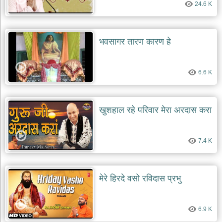
दयाल
24.6 K
भजन
bawa
lal
dayal
भवसागर तारण कारण हे
bhajans
शनि
देव
6.6 K
भजन
shani
dev
bhajans
खुशहाल रहे परिवार मेरा अरदास करा
आज
का
भजन
7.4 K
bhajan
of
the
day
मेरे हिरदे वसो रविदास प्रभु
भजन
जोड़ें
add
6.9 K
bhajans