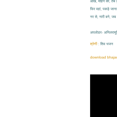
आंख, मोहन की, तब 
फिर वहां, पकड़े जाना
नर से, नारी बने, जब
अपलोडर- अनिलरामूर्
श्रेणी
शिव भजन
download bhajan