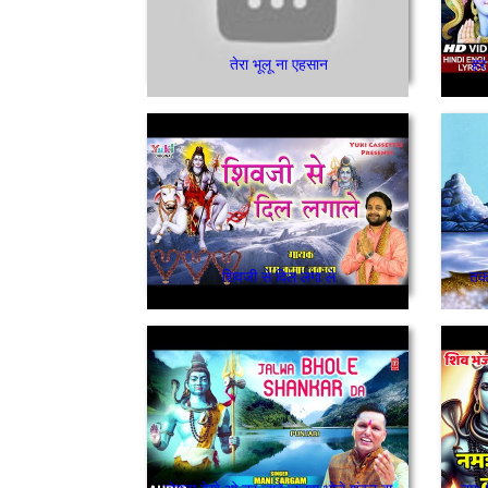
तेरा भूलू ना एहसान
हर 
शिवजी से दिल लगा ले
तकद