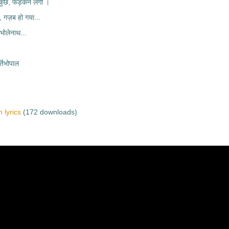
कुछ, फड़कने लगी ।
, गज़ब हो गया...
 भोलेनाथ...
तिभोपाल
 lyrics
(172 downloads)