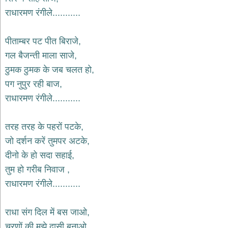
भजन
राधारमण रंगीले...........
hanuman
bhajans
पीताम्बर पट पीत बिराजे,
साईं
भजन
गल बैजन्ती माला साजे,
sai
bhajans
ठुमक ठुमक के जब चलत हो,
पग नुपुर रही बाज,
जैन
भजन
राधारमण रंगीले...........
jain
bhajans
तरह तरह के पहरों पटके,
दुर्गा
जो दर्शन करें तुमपर अटके,
भजन
durga
दीनो के हो सदा सहाई,
bhajans
तुम हो गरीब निवाज ,
गणेश
राधारमण रंगीले...........
भजन
ganesh
bhajans
राधा संग दिल में बस जाओ,
राम
चरणों की मुझे दासी बनाओ,