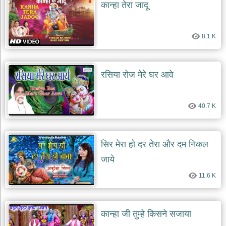
कान्हा तेरा जादू
दयाल
भजन
bawa
lal
8.1 K
dayal
bhajans
शनि
देव
रसिया रोज मेरे घर आवे
भजन
shani
dev
bhajans
40.7 K
आज
का
भजन
सिर मेरा हो दर तेरा और दम निकल
bhajan
जाये
of
the
day
11.6 K
भजन
जोड़ें
add
कान्हा जी तुम्हे किसने सजाया
bhajans