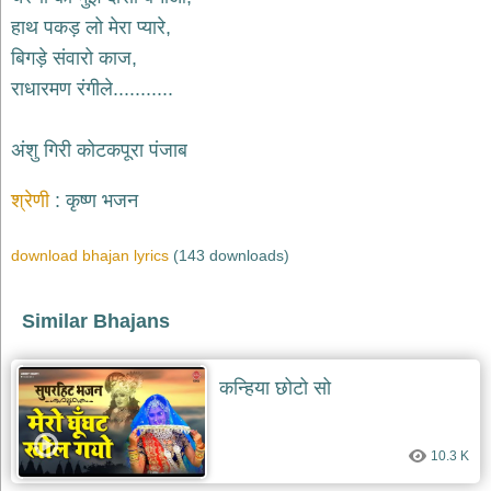
भजन
raam
हाथ पकड़ लो मेरा प्यारे,
bhajans
बिगड़े संवारो काज,
गुरुदेव
राधारमण रंगीले...........
भजन
gurudev
bhajans
अंशु गिरी कोटकपूरा पंजाब
विविध
भजन
श्रेणी
कृष्ण भजन
miscellaneous
bhajans
download bhajan lyrics
(143 downloads)
विष्णु
भजन
vishnu
Similar Bhajans
bhajans
बाबा
बालक
कन्हिया छोटो सो
नाथ
भजन
baba
10.3 K
balak
nath
bhajans