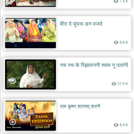
7.4 K
मीरा दे घुंघरू छन वजदे
8.8 K
नच नच के रिझावानगी श्याम नु पावांगी
27.5 K
राम कृष्ण शरणम् शरणै
8.9 K