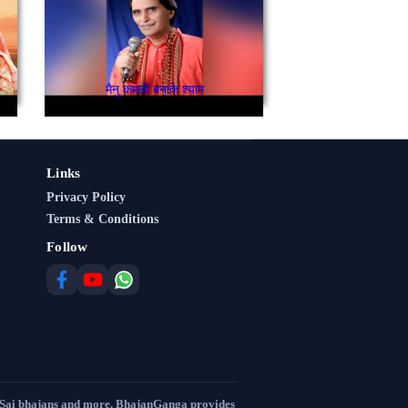
मैनु कमली बनाके श्याम
Links
Privacy Policy
Terms & Conditions
Follow
 Sai bhajans and more. BhajanGanga provides