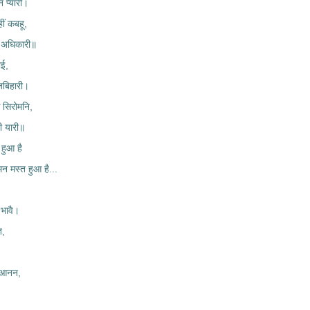
न प्यारी।
ं कबहू,
ि अधिकारी॥
ाई,
ंजबिहारी।
 सिरोमनि,
ी यारी॥
 हुआ है
,मन मस्त हुआ है...
 भावै।
त,
र आनन,