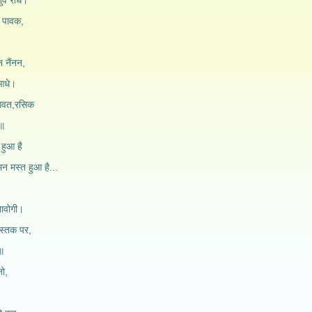
व राधे।
 पावक,
न नैंनन,
 आधे।
भगवत,रसिक
े॥
 हुआ है
,मन मस्त हुआ है...
ावोगी।
स्तक पर,
ी॥
नो,