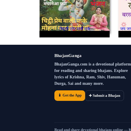
चिट्ठी प्रेम वाली पाके
BhajanGanga
BhajanGanga.com is a devotional platform
for reading and sharing bhajans. Explore
lyrics of Krishna, Ram, Shiv, Hanuman,
Durga, Sai and many more.
📱 Get the App
➕ Submit a Bhajan
Read and share devotional bhajans online — 