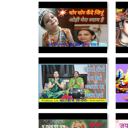
चोर चोर कैनदे जीनू ओईयो मेरा शाम है
खाओ पियो ऐश करो
जा