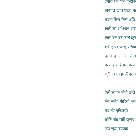
हमारौ धन श्री वृन्दाव
खरचत खात घटत नही
बाढ़त छिंन-छिंन अत
ताहीं को अभिमान सद
ताहीं बल वश श्री कु
श्री हरिदास जू रसिक
प्राण-प्राण मिल कीन
मस्त हुआ है मन मस्त
श्री राधा नाम में मेरा
ऐसौ स्वपन मोहि अति
नैंन समीप मोहिनी मुर
मंद-मंद मुसिकावै॥
कोटि चंद छविं सुन्द
रूप सुधा बरसावै।