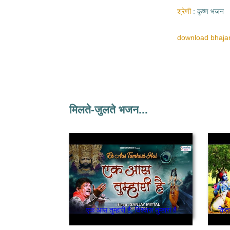
श्रेणी
कृष्ण भजन
download bhajan
मिलते-जुलते भजन...
एक आस तुम्हारी है, विश्वास तुम्हारा है
कितन