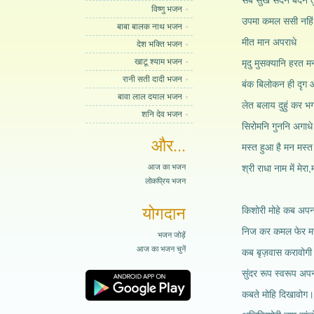
सब सुख सदन बदन तु
विष्णु भजन
उपमा कमल ससी नहिं
बाबा बालक नाथ भजन
मीत मान अपराधे
देश भक्ति भजन
खाटू श्याम भजन
मृदु मुसक्यानि हरत म
रानी सती दादी भजन
बंक बिलोकन ही दृग
बावा लाल दयाल भजन
लेत बलाय दुहुं कर 
शनि देव भजन
सिरोमनि गुननि अगाध
और...
मस्त हुआ है मन मस्त
आज का भजन
श्री राधा नाम में मेरा
लोकप्रिय भजन
योगदान
किशोरी मोहे कब अपन
निज कर कमल फेर म
भजन जोड़ें
आज का भजन चुनें
कब बृज़वास करावोग
सुंदर रूप स्वरूप अप
कबते मोहि दिखावोग।