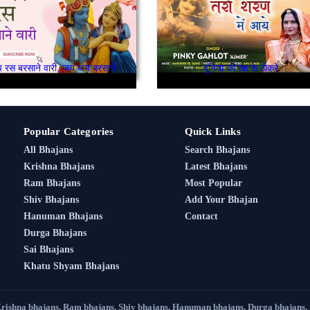
जय जय रस बरसाने वारी, जय जय बरसाने वारी।
दुनिया की खा के ठोकरे
Popular Categories
Quick Links
All Bhajans
Search Bhajans
Krishna Bhajans
Latest Bhajans
Ram Bhajans
Most Popular
Shiv Bhajans
Add Your Bhajan
Hanuman Bhajans
Contact
Durga Bhajans
Sai Bhajans
Khatu Shyam Bhajans
Krishna bhajans, Ram bhajans, Shiv bhajans, Hanuman bhajans, Durga bhajans,