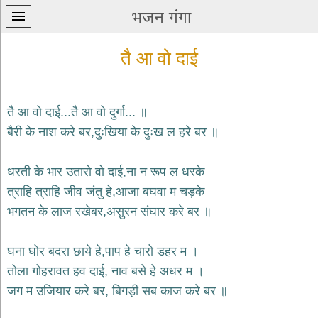
भजन गंगा
तै आ वो दाई
तै आ वो दाई...तै आ वो दुर्गा... ॥
बैरी के नाश करे बर,दुःखिया के दुःख ल हरे बर ॥
प्रथम
पन्ना
home
धरती के भार उतारो वो दाई,ना न रूप ल धरके
कृष्ण
त्राहि त्राहि जीव जंतु हे,आजा बघवा म चड़के
भजन
भगतन के लाज रखेबर,असुरन संघार करे बर ॥
krishna
bhajans
घना घोर बदरा छाये हे,पाप हे चारो डहर म ।
शिव
भजन
तोला गोहरावत हव दाई, नाव बसे हे अधर म ।
shiv
जग म उजियार करे बर, बिगड़ी सब काज करे बर ॥
bhajans
हनुमान