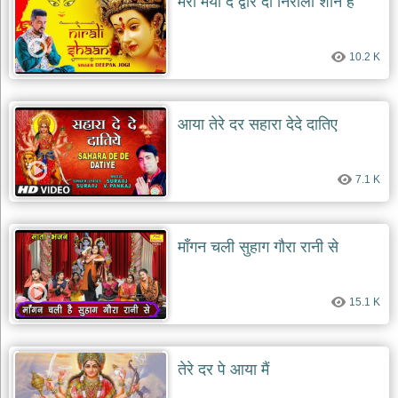
मेरी मैया दे द्वारे दी निराली शान है
देश
भक्ति
10.2 K
भजन
patriotic
bhajans
आया तेरे दर सहारा देदे दातिए
खाटू
श्याम
भजन
7.1 K
khatu
shaym
bhajans
रानी
माँगन चली सुहाग गौरा रानी से
सती
दादी
भजन
15.1 K
rani
sati
dadi
bhajans
तेरे दर पे आया मैं
बावा
लाल