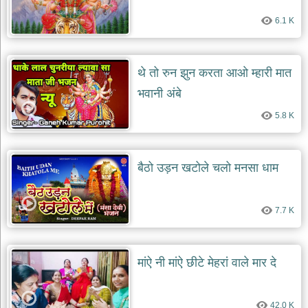
दयाल
भजन
6.1 K
bawa
lal
dayal
bhajans
थे तो रुन झुन करता आओ म्हारी मात
शनि
भवानी अंबे
देव
भजन
5.8 K
shani
dev
bhajans
आज
बैठो उड़न खटोले चलो मनसा धाम
का
भजन
bhajan
7.7 K
of
the
day
भजन
मांऐ नी मांऐ छीटे मेहरां वाले मार दे
जोड़ें
add
bhajans
42.0 K