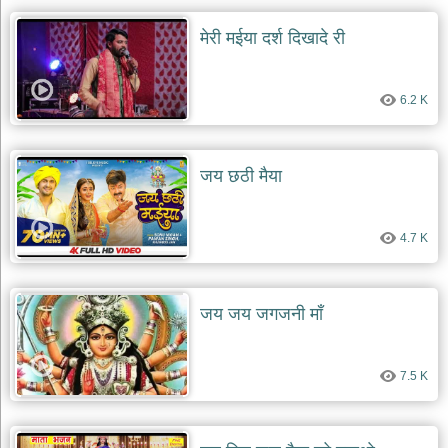
मेरी मईया दर्श दिखादे री
6.2 K
जय छठी मैया
4.7 K
जय जय जगजनी माँ
7.5 K