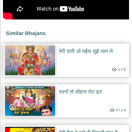
भजन
raam
bhajans
गुरुदेव
भजन
gurudev
Similar Bhajans
bhajans
विविध
मेरी दाती ओ मईया मुझे थाम ले
भजन
miscellaneous
bhajans
4.5 K
विष्णु
भजन
vishnu
bhajans
स्वर्गां तो सोहना तेरा द्वार
बाबा
बालक
नाथ
47.1 K
भजन
baba
balak
nath
bhajans