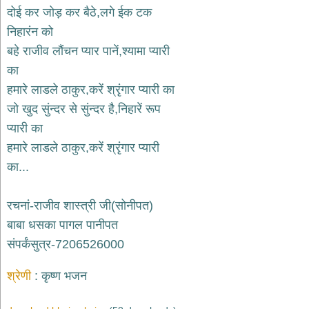
दयाल
दोई कर जोड़ कर बैठे,लगे ईक टक
भजन
निहारंन को
bawa
lal
बहे राजीव लौंचन प्यार पानें,श्यामा प्यारी
dayal
bhajans
का
शनि
हमारे लाडले ठाकुर,करें श्रृंगार प्यारी का
देव
जो खुद सुंन्दर से सुंन्दर है,निहारें रूप
भजन
shani
प्यारी का
dev
bhajans
हमारे लाडले ठाकुर,करें श्रृंगार प्यारी
आज
का...
का
भजन
रचनां-राजीव शास्त्री जी(सोनीपत)
bhajan
of
बाबा धसका पागल पानीपत
the
day
संपर्कंसुत्र-7206526000
भजन
जोड़ें
श्रेणी
कृष्ण भजन
add
bhajans