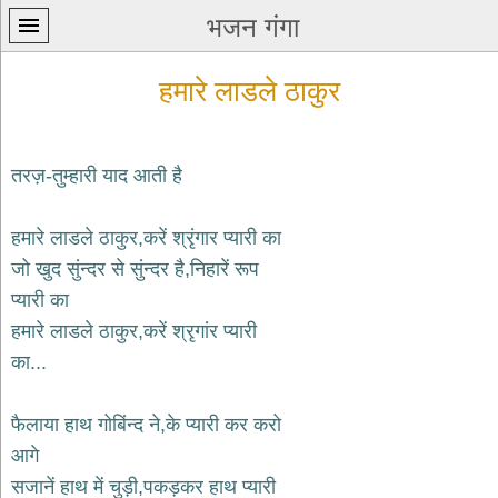
भजन गंगा
हमारे लाडले ठाकुर
तरज़-तुम्हारी याद आती है
प्रथम
हमारे लाडले ठाकुर,करें श्रृंगार प्यारी का
पन्ना
home
जो खुद सुंन्दर से सुंन्दर है,निहारें रूप
कृष्ण
प्यारी का
भजन
हमारे लाडले ठाकुर,करें श्रृगांर प्यारी
krishna
bhajans
का...
शिव
भजन
फैलाया हाथ गोबिंन्द ने,के प्यारी कर करो
shiv
आगे
bhajans
सजानें हाथ में चुड़ी,पकड़कर हाथ प्यारी
हनुमान