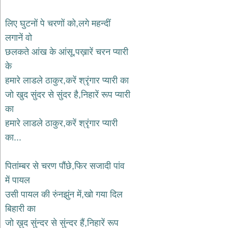
भजन
raam
bhajans
लिए घुटनों पे चरणों को,लगे महन्दीं
गुरुदेव
लगानें वो
भजन
छलकते आंख के आंसू,पख़ारें चरन प्यारी
gurudev
bhajans
के
विविध
हमारे लाडले ठाकुर,करें श्रृंगार प्यारी का
भजन
जो खुद सुंदर से सुंदर है,निहारें रूप प्यारी
miscellaneous
bhajans
का
हमारे लाडले ठाकुर,करें श्रृंगार प्यारी
विष्णु
भजन
का...
vishnu
bhajans
पितांम्बर से चरण पौंछे,फिर सजादी पांव
बाबा
बालक
में पायल
नाथ
उसी पायल की रुंनझुंन में,खो गया दिल
भजन
बिहारी का
baba
balak
जो ख़ुद सुंन्दर से सुंन्दर हैं,निहारें रूप
nath
bhajans