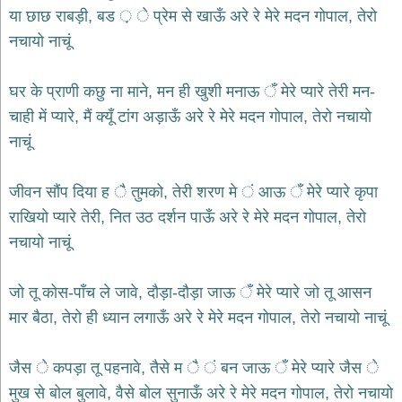
भजन
या छाछ राबड़ी, बड ़ े प्रेम से खाऊँ अरे रे मेरे मदन गोपाल, तेरो
hanuman
नचायो नाचूं
bhajans
साईं
घर के प्राणी कछु ना माने, मन ही खुशी मनाऊ ँ मेरे प्यारे तेरी मन-
भजन
sai
चाही में प्यारे, मैं क्यूँ टांग अड़ाऊँ अरे रे मेरे मदन गोपाल, तेरो नचायो
bhajans
नाचूं
जैन
भजन
jain
जीवन सौंप दिया ह ै तुमको, तेरी शरण मे ं आऊ ँ मेरे प्यारे कृपा
bhajans
राखियो प्यारे तेरी, नित उठ दर्शन पाऊँ अरे रे मेरे मदन गोपाल, तेरो
दुर्गा
नचायो नाचूं
भजन
durga
bhajans
जो तू कोस-पाँच ले जावे, दौड़ा-दौड़ा जाऊ ँ मेरे प्यारे जो तू आसन
गणेश
मार बैठा, तेरो ही ध्यान लगाऊँ अरे रे मेरे मदन गोपाल, तेरो नचायो नाचूं
भजन
ganesh
bhajans
जैस े कपड़ा तू पहनावे, तैसे म ै ं बन जाऊ ँ मेरे प्यारे जैस े
राम
मुख से बोल बुलावे, वैसे बोल सुनाऊँ अरे रे मेरे मदन गोपाल, तेरो नचायो