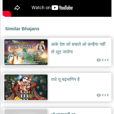
देश
भक्ति
भजन
patriotic
bhajans
Similar Bhajans
खाटू
श्याम
आके देश को बचाले ओ कन्हैया नहीं
भजन
तो लूट जायेगा
khatu
shaym
bhajans
9.4 K
रानी
सती
दादी
राधे तू बढ़भागिन है
भजन
rani
sati
dadi
6.4 K
bhajans
बावा
लाल