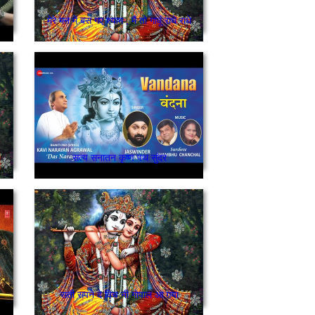
मेरे मन में बस गए श्याम , मैं तो गावूं राधे राधे
सत्य सनातन कृष्ण पथ सुंदर
राती सपने दे विच नी गोपाल आ गया