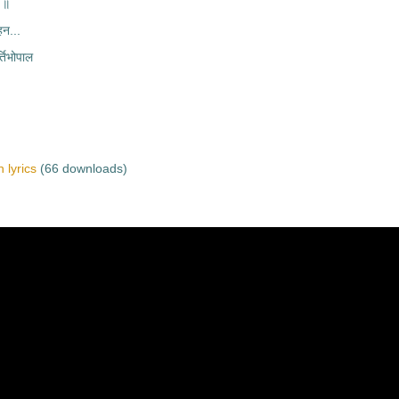
े ॥
हन...
तिभोपाल
 lyrics
(66 downloads)