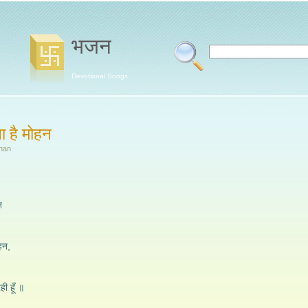
भजन
Devotional Songs
ला है मोहन
ohan
न
ोहन,
॥
ही हूँ ॥