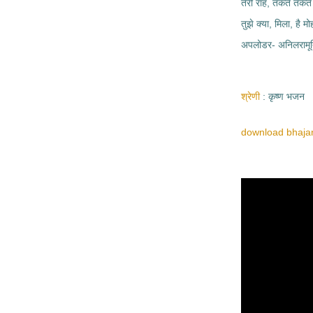
तेरी राह, तकते तकत
तुझे क्या, मिला, है मो
अपलोडर- अनिलरामूर्
श्रेणी
कृष्ण भजन
download bhajan