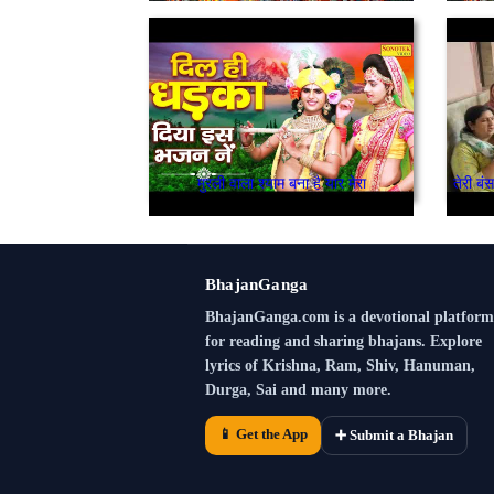
मुरली वाला श्याम बना है यार मेरा
BhajanGanga
BhajanGanga.com is a devotional platform
for reading and sharing bhajans. Explore
lyrics of Krishna, Ram, Shiv, Hanuman,
Durga, Sai and many more.
📱 Get the App
➕ Submit a Bhajan