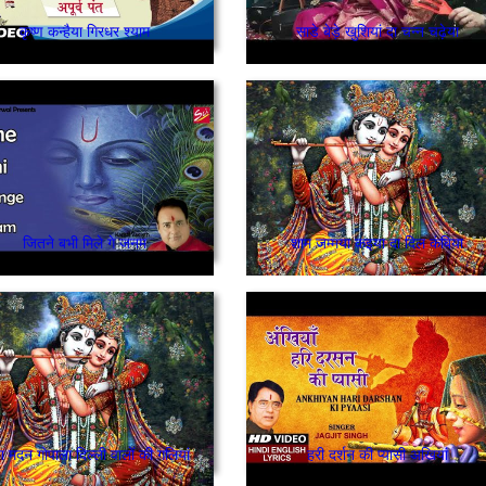
कृष्ण कन्हैया गिरधर श्याम
साडे बेड़े खुशियां दा चन्न चढ़ेया
जितने बभी मिले गे जनम
शाम जम्मया कइया दा दिल कंबिया
 मदन गोपाला दिल्ली वालों की गलियां
हरी दर्शन की प्यासी अखियां