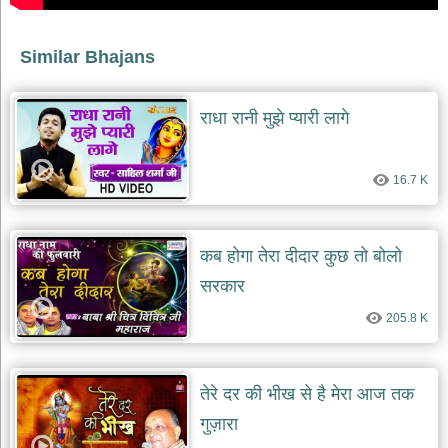
देश
भक्ति
Similar Bhajans
भजन
patriotic
bhajans
राधा रानी मुझे प्यारी लागे
खाटू
श्याम
16.7 K
भजन
khatu
shaym
bhajans
कब होगा तेरा दीदार कुछ तो बोलो
रानी
सती
सरकार
दादी
205.8 K
भजन
rani
sati
dadi
bhajans
तेरे दर की भीख से है मेरा आज तक
बावा
गुज़ारा
लाल