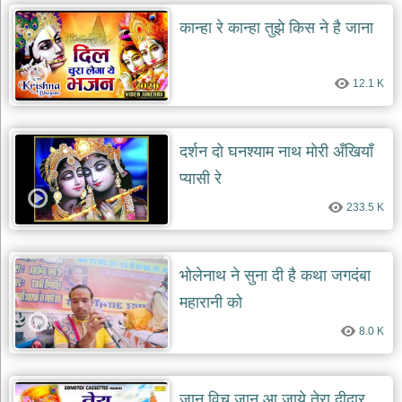
दयाल
कान्हा रे कान्हा तुझे किस ने है जाना
भजन
bawa
lal
dayal
bhajans
12.1 K
शनि
देव
भजन
दर्शन दो घनश्याम नाथ मोरी अँखियाँ
shani
dev
प्यासी रे
bhajans
233.5 K
आज
का
भजन
bhajan
भोलेनाथ ने सुना दी है कथा जगदंबा
of
the
महारानी को
day
8.0 K
भजन
जोड़ें
add
bhajans
जान विच जान आ जाये तेरा दीदार