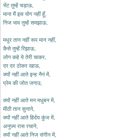
भजन
भेंट तुम्हें चड़ाऊ,
hanuman
माना मैं इस योग नहीं हूँ,
bhajans
निज भाव तुम्हें समझाऊ,
साईं
भजन
sai
मधुर तान नहीं रूप मान नहीं,
bhajans
कैसे तुम्हें रिझाऊ,
जैन
लोग कहे ये तेरी चाकर,
भजन
jain
दर दर ठोकर खाऊ,
bhajans
क्यों नहीं आते इन्ह नैनं में,
दुर्गा
प्रेम की जोत जगाउ,
भजन
durga
bhajans
क्यों नहीं आते मन मधुबन में,
गणेश
मीठी तान सुनाने,
भजन
क्यों नहीं आते हिर्दय कुंज में,
ganesh
bhajans
अनुपम रास रचाने,
राम
क्यों नहीं आते निज संगीन में,