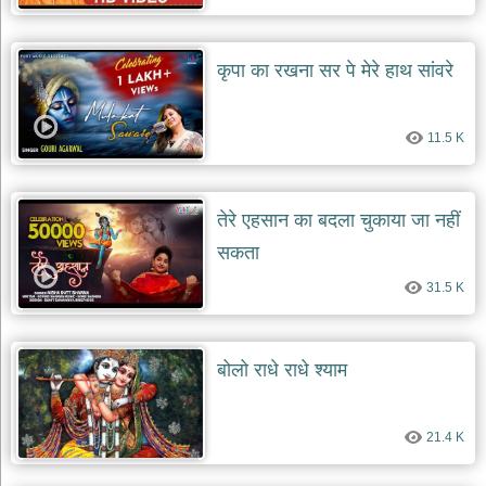
देश
भक्ति
कृपा का रखना सर पे मेरे हाथ सांवरे
भजन
patriotic
bhajans
11.5 K
खाटू
श्याम
भजन
तेरे एहसान का बदला चुकाया जा नहीं
khatu
shaym
bhajans
सकता
रानी
31.5 K
सती
दादी
भजन
बोलो राधे राधे श्याम
rani
sati
dadi
bhajans
21.4 K
बावा
लाल