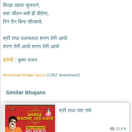
भजन
विरहा वहता सुनपाने,
raam
bhajans
क्या जीवन क्यों ही बीतेगा,
गुरुदेव
रिन दैन बिना सीत्कावे,
भजन
gurudev
bhajans
श्री राधा वलभलाल शरण तेरी आयो
विविध
शरण तेरी आयो शरण तेरी आयो
भजन
miscellaneous
श्रेणी
कृष्ण भजन
bhajans
विष्णु
download bhajan lyrics
(1362 downloads)
भजन
vishnu
bhajans
Similar Bhajans
बाबा
बालक
नाथ
श्री राधा यश गावे
भजन
baba
balak
nath
10.8 K
bhajans