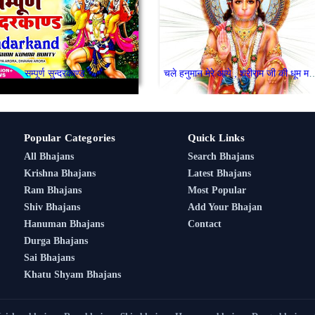
सम्पूर्ण सुन्दरकाण्ड
चले हनुमान मेरे आये , श्रीराम 
Popular Categories
Quick Links
All Bhajans
Search Bhajans
Krishna Bhajans
Latest Bhajans
Ram Bhajans
Most Popular
Shiv Bhajans
Add Your Bhajan
Hanuman Bhajans
Contact
Durga Bhajans
Sai Bhajans
Khatu Shyam Bhajans