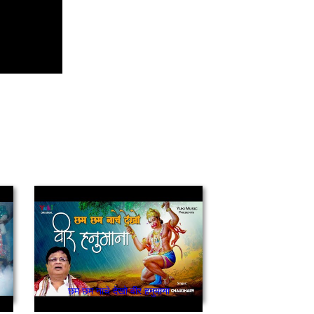
छम छम नाचे देखो वीर हनुमाना