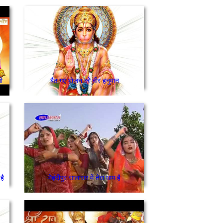
ो
बैठ गए भोजन को वीर हनुमान
है
मेहंदीपुर सालासर में तेरा धाम है