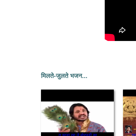
मिलते-जुलते भजन...
तू झाड़ा खा ले मोरछड़ी का
खा