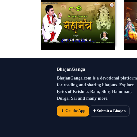
ॐ श्री श्याम देवाय नमः
BhajanGanga
BhajanGanga.com is a devotional platform
for reading and sharing bhajans. Explore
lyrics of Krishna, Ram, Shiv, Hanuman,
Durga, Sai and many more.
📱 Get the App
➕ Submit a Bhajan