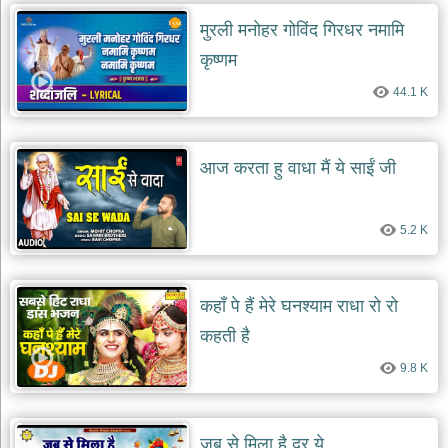
मुरली मनोहर गोविंद गिरधर नमामि
देश
भक्ति
कृष्णम
भजन
44.1 K
patriotic
bhajans
खाटू
श्याम
आज करता हु वाधा मैं ये साईं जी
भजन
khatu
shaym
bhajans
5.2 K
रानी
सती
दादी
कहाँ पे हैं मेरे घनश्याम राधा रो रो
भजन
कहती है
rani
sati
9.8 K
dadi
bhajans
बावा
लाल
जब से मिला है दर ये