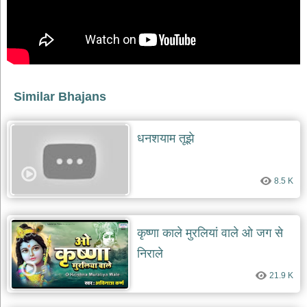
भजन
raam
bhajans
गुरुदेव
भजन
gurudev
bhajans
Similar Bhajans
विविध
भजन
miscellaneous
धनशयाम तूझे
bhajans
विष्णु
भजन
8.5 K
vishnu
bhajans
बाबा
कृष्णा काले मुरलियां वाले ओ जग से
बालक
निराले
नाथ
भजन
21.9 K
baba
balak
nath
bhajans