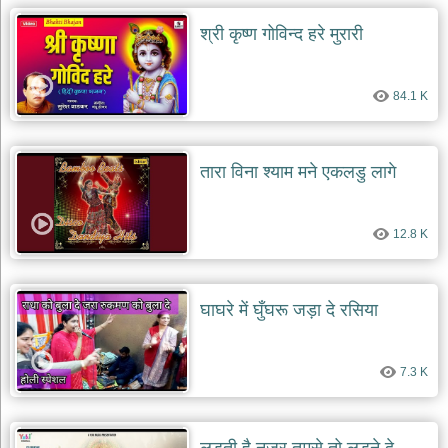
श्री कृष्ण गोविन्द हरे मुरारी
देश
भक्ति
भजन
patriotic
84.1 K
bhajans
खाटू
श्याम
तारा विना श्याम मने एकलडु लागे
भजन
khatu
shaym
bhajans
12.8 K
रानी
सती
दादी
घाघरे में घुँघरू जड़ा दे रसिया
भजन
rani
sati
dadi
7.3 K
bhajans
बावा
लाल