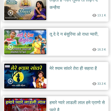
लड़ती है नज़र तुमसे तो लड़ने दे
दयाल
कन्हैया
भजन
bawa
lal
13.1 K
dayal
bhajans
शनि
तू दे दे न बंसुरिया ओ राधा प्यारी,
देव
भजन
shani
dev
16.3 K
bhajans
आज
का
मेरे श्याम सांवरे तेरा ही सहारा है
भजन
bhajan
of
the
day
33.3 K
भजन
जोड़ें
हमारे प्यारे लाडली लाल हमे प्राणो से
add
bhajans
प्यारे है