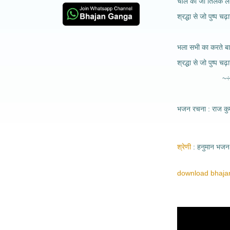
चोले का जो तिलक लगा
श्रद्धा से जो पुष्प च
भला सभी का करते बाल
श्रद्धा से जो पुष्प च
~÷~÷~÷
भजन रचना : राज कुम
श्रेणी
हनुमान भजन
download bhajan