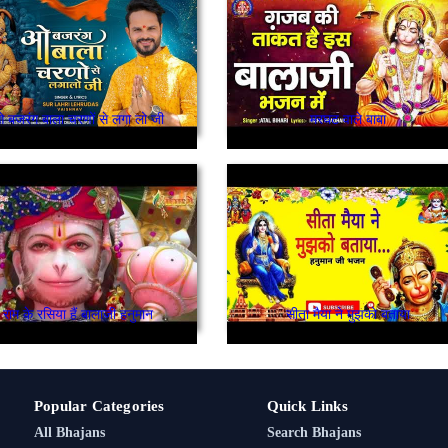
 बजरंग बाला चरणों से लगा लो जी
मरघट वाले बाबा
राम के रसिया हैं बालाजी हनुमान
सीता मैया ने मुझको बताया
Popular Categories
Quick Links
All Bhajans
Search Bhajans