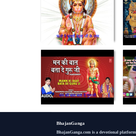
चलो रे भक्तों बाला जी के धाम
ओ
मन की बात बता दे गुरूजी
BhajanGanga
BhajanGanga.com is a devotional platform