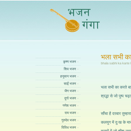
भला सभी का
कृष्ण भजन
bhala sabhi ka karte 
शिव भजन
हनुमान भजन
साईं भजन
भला सभी का करते बाल
जैन भजन
श्रद्धा से जो पुष्प च
दुर्गा भजन
गणेश भजन
राम भजन
साँचा है दरबार तुम्हार
गुरुदेव भजन
कलयुग में दुःख के मारो
विविध भजन