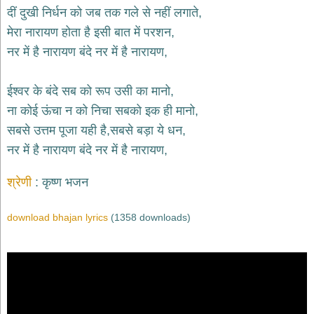
भजन
दीं दुखी निर्धन को जब तक गले से नहीं लगाते,
hanuman
मेरा नारायण होता है इसी बात में परशन,
bhajans
नर में है नारायण बंदे नर में है नारायण,
साईं
भजन
sai
ईश्वर के बंदे सब को रूप उसी का मानो,
bhajans
ना कोई ऊंचा न को निचा सबको इक ही मानो,
जैन
सबसे उत्तम पूजा यही है,सबसे बड़ा ये धन,
भजन
jain
नर में है नारायण बंदे नर में है नारायण,
bhajans
दुर्गा
श्रेणी
कृष्ण भजन
भजन
durga
bhajans
download bhajan lyrics
(1358 downloads)
गणेश
भजन
ganesh
bhajans
राम