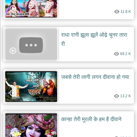
देश
11.8 K
भक्ति
भजन
patriotic
bhajans
राधा रानी झूला झूलें ओढ़े चुनर तारा
खाटू
री
श्याम
69.2 K
भजन
khatu
shaym
bhajans
जबसे तेरी लागी लगन दीवाना हो गया
रानी
सती
दादी
13.2 K
भजन
rani
sati
dadi
bhajans
कान्हा तेरी मुरली के हम है दीवाने
बावा
लाल