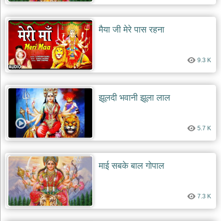
देश
भक्ति
मैया जी मेरे पास रहना
भजन
patriotic
bhajans
9.3 K
खाटू
श्याम
भजन
झूलदी भवानी झूला लाल
khatu
shaym
bhajans
5.7 K
रानी
सती
दादी
भजन
माई सबके बाल गोपाल
rani
sati
dadi
bhajans
7.3 K
बावा
लाल