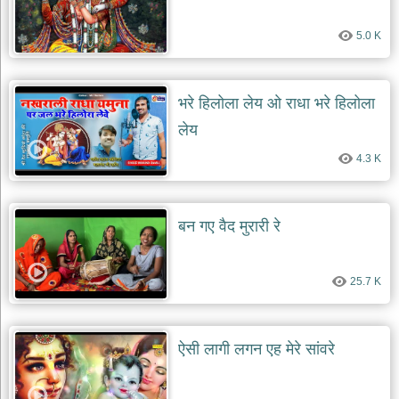
देश
5.0 K
भक्ति
भजन
patriotic
bhajans
भरे हिलोला लेय ओ राधा भरे हिलोला
खाटू
लेय
श्याम
4.3 K
भजन
khatu
shaym
bhajans
बन गए वैद मुरारी रे
रानी
सती
दादी
25.7 K
भजन
rani
sati
dadi
bhajans
ऐसी लागी लगन एह मेरे सांवरे
बावा
लाल