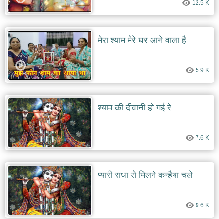
12.5 K
दयाल
भजन
bawa
lal
dayal
मेरा श्याम मेरे घर आने वाला है
bhajans
शनि
देव
5.9 K
भजन
shani
dev
bhajans
श्याम की दीवानी हो गई रे
आज
का
भजन
7.6 K
bhajan
of
the
day
प्यारी राधा से मिलने कन्हैया चले
भजन
जोड़ें
add
9.6 K
bhajans