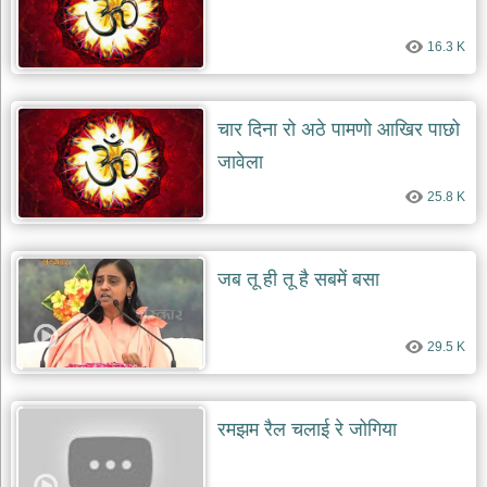
भजन
raam
bhajans
16.3 K
गुरुदेव
भजन
gurudev
चार दिना रो अठे पामणो आखिर पाछो
bhajans
जावेला
विविध
भजन
25.8 K
miscellaneous
bhajans
विष्णु
जब तू ही तू है सबमें बसा
भजन
vishnu
bhajans
29.5 K
बाबा
बालक
नाथ
भजन
रमझम रैल चलाई रे जोगिया
baba
balak
nath
bhajans