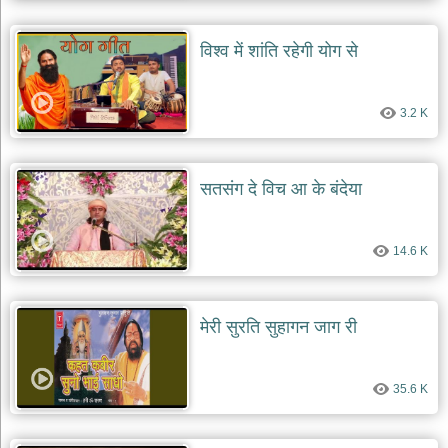
दयाल
भजन
विश्व में शांति रहेगी योग से
bawa
lal
dayal
bhajans
3.2 K
शनि
देव
भजन
shani
सतसंग दे विच आ के बंदेया
dev
bhajans
आज
14.6 K
का
भजन
bhajan
of
मेरी सुरति सुहागन जाग री
the
day
भजन
35.6 K
जोड़ें
add
bhajans