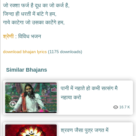
भजन
जो रक्शा फर्ज है दूध का जो कर्ज है,
hanuman
जिन्दा ही धरती में बांटे गे हम,
bhajans
गाये काटेगा जो उसका काटेंगे हम,
साईं
भजन
श्रेणी
विविध भजन
sai
bhajans
जैन
download bhajan lyrics
(1175 downloads)
भजन
jain
bhajans
Similar Bhajans
दुर्गा
भजन
पानी में नहाते हो कभी सत्संग मै
durga
bhajans
नहाया करो
गणेश
16.7 K
भजन
ganesh
bhajans
श्रवण जैसा पुत्र जगत में
राम