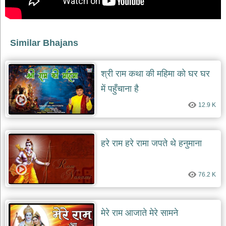
भजन
raam
bhajans
गुरुदेव
Similar Bhajans
भजन
gurudev
bhajans
श्री राम कथा की महिमा को घर घर
विविध
में पहुँचाना है
भजन
miscellaneous
bhajans
12.9 K
विष्णु
भजन
हरे राम हरे रामा जपते थे हनुमाना
vishnu
bhajans
बाबा
76.2 K
बालक
नाथ
भजन
baba
मेरे राम आजाते मेरे सामने
balak
nath
bhajans