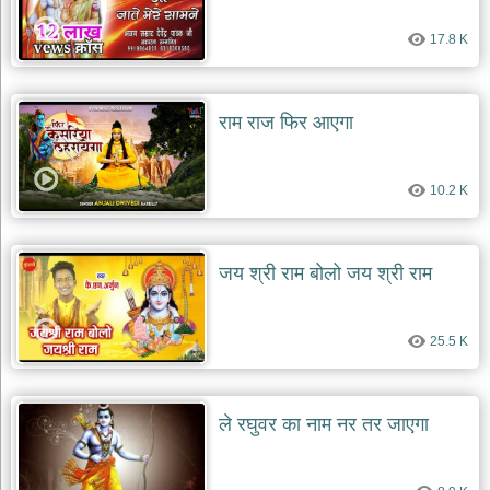
देश
17.8 K
भक्ति
भजन
patriotic
bhajans
राम राज फिर आएगा
खाटू
श्याम
10.2 K
भजन
khatu
shaym
bhajans
जय श्री राम बोलो जय श्री राम
रानी
सती
दादी
25.5 K
भजन
rani
sati
dadi
bhajans
ले रघुवर का नाम नर तर जाएगा
बावा
लाल