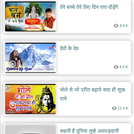
दयाल
तेरे बच्चे तेरे लिए दिन रात दौड़ेंगे
भजन
bawa
lal
dayal
bhajans
8.9 K
शनि
देव
देवों के देव
भजन
shani
dev
bhajans
6.0 K
आज
का
भजन
भोले से जो प्रीत बढ़ाये सदा ही सुख
bhajan
of
the
पाये
day
11.4 K
भजन
जोड़ें
add
bhajans
कहती है दुनिया तुम्हे अवघड़दानी