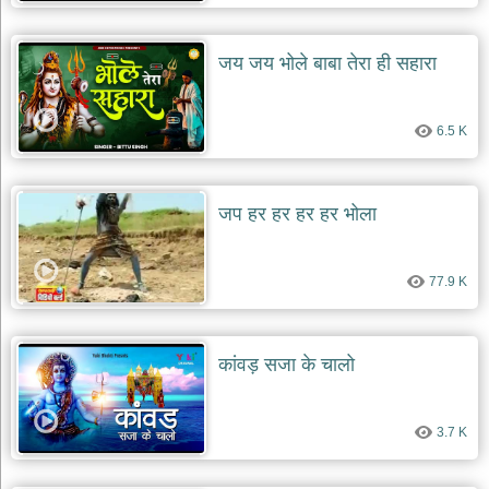
देश
भक्ति
जय जय भोले बाबा तेरा ही सहारा
भजन
patriotic
bhajans
6.5 K
खाटू
श्याम
भजन
जप हर हर हर हर भोला
khatu
shaym
bhajans
77.9 K
रानी
सती
दादी
भजन
कांवड़ सजा के चालो
rani
sati
dadi
bhajans
3.7 K
बावा
लाल