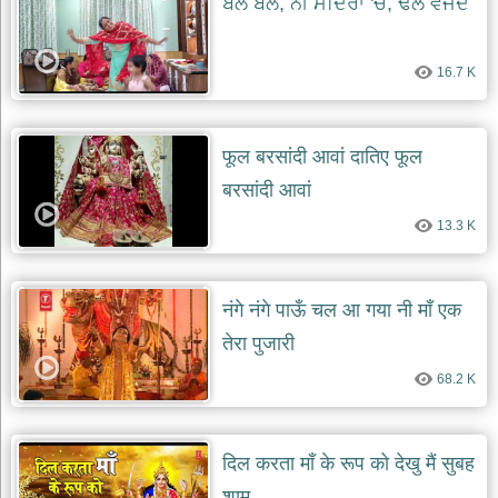
ਬੱਲੇ ਬੱਲੇ, ਨੀ ਮੰਦਿਰਾਂ 'ਚ, ਢੋਲ ਵੱਜਦੇ
दयाल
भजन
bawa
lal
16.7 K
dayal
bhajans
शनि
फूल बरसांदी आवां दातिए फूल
देव
भजन
बरसांदी आवां
shani
dev
13.3 K
bhajans
आज
का
नंगे नंगे पाऊँ चल आ गया नी माँ एक
भजन
bhajan
तेरा पुजारी
of
the
day
68.2 K
भजन
जोड़ें
add
दिल करता माँ के रूप को देखु मैं सुबह
bhajans
शाम