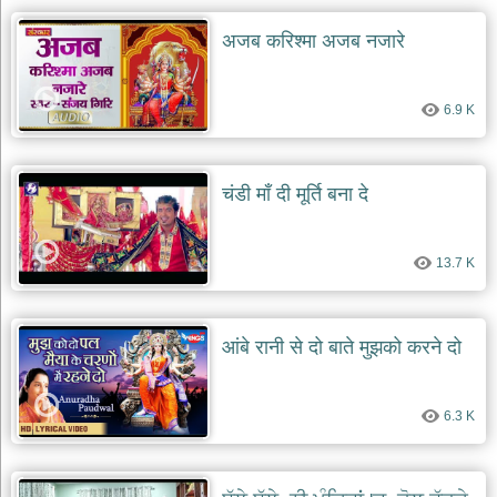
देश
अजब करिश्मा अजब नजारे
भक्ति
भजन
patriotic
6.9 K
bhajans
खाटू
श्याम
चंडी माँ दी मूर्ति बना दे
भजन
khatu
shaym
bhajans
13.7 K
रानी
सती
दादी
आंबे रानी से दो बाते मुझको करने दो
भजन
rani
sati
dadi
6.3 K
bhajans
बावा
लाल