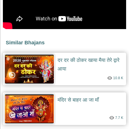
भजन
raam
bhajans
गुरुदेव
भजन
gurudev
bhajans
Similar Bhajans
विविध
भजन
miscellaneous
दर दर की ठोकर खाया मैया तेरे द्वारे
bhajans
आया
विष्णु
भजन
10.8 K
vishnu
bhajans
बाबा
मंदिर से बाहर आ जा माँ
बालक
नाथ
भजन
7.7 K
baba
balak
nath
bhajans