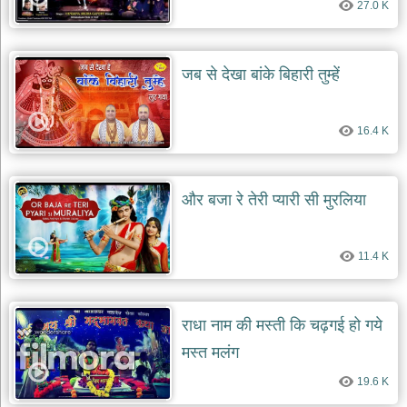
27.0 K
दयाल
भजन
bawa
lal
dayal
जब से देखा बांके बिहारी तुम्हें
bhajans
शनि
देव
16.4 K
भजन
shani
dev
bhajans
और बजा रे तेरी प्यारी सी मुरलिया
आज
का
भजन
11.4 K
bhajan
of
the
day
राधा नाम की मस्ती कि चढ़गई हो गये
भजन
मस्त मलंग
जोड़ें
add
19.6 K
bhajans