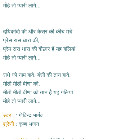
भजन
मोहे तो प्यारी लागे...
hanuman
bhajans
साईं
दधिकांदो की और केसर की कीच मचे
भजन
sai
प्रेस रास धारा की,
bhajans
प्रेम रास धारा की बौछार हैं यह गलियां
जैन
मोहे तो प्यारी लागे...
भजन
jain
bhajans
राधे को नाम गावे, बंसी की तान गावे,
दुर्गा
मीठी मीठी वीणा की,
भजन
मीठी मीठी वीणा की तान हैं यह गलियां
durga
bhajans
मोहे तो प्यारी लागे...
गणेश
भजन
स्वर
गोविन्द भार्गव
ganesh
bhajans
श्रेणी
कृष्ण भजन
राम