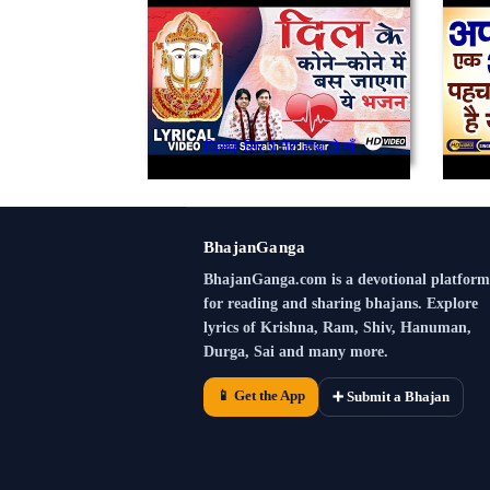
जिसके सिर पे तेरा हाथ हो माँ
BhajanGanga
BhajanGanga.com is a devotional platform
for reading and sharing bhajans. Explore
lyrics of Krishna, Ram, Shiv, Hanuman,
Durga, Sai and many more.
📱 Get the App
➕ Submit a Bhajan