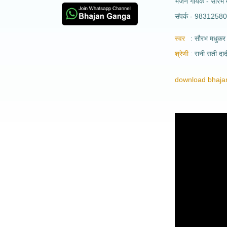
भजन गायक - सौरभ 
संपर्क - 9831258
स्वर
सौरभ मधुकर
श्रेणी
रानी सती दा
download bhajan