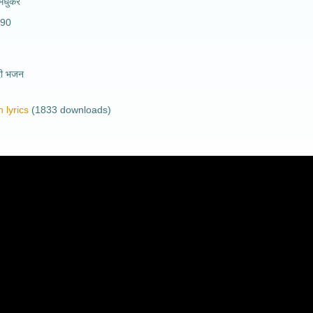
मधुकर
090
दी भजन
 lyrics
(1833 downloads)