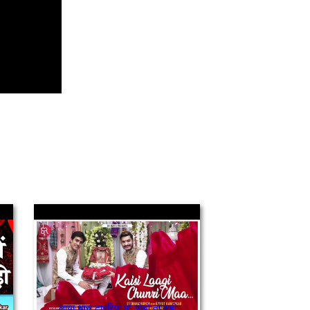
लाया थारा टाबरियां माँ ओड़ो तो सही