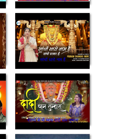
मारी राणी सती जी पलका उघाड़ो भादो आ गयो
सांचों थारो नाम हैं
प्राणों से भी प्यारा दादी धाम तुम्हारा