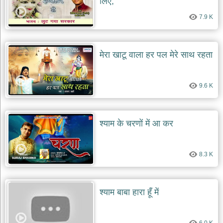
लिए,
दयाल
भजन
7.9 K
bawa
lal
dayal
bhajans
मेरा खाटू वाला हर पल मेरे साथ रहता
शनि
देव
भजन
9.6 K
shani
dev
bhajans
आज
श्याम के चरणों में आ कर
का
भजन
bhajan
8.3 K
of
the
day
भजन
श्याम बाबा हारा हूँ में
जोड़ें
add
bhajans