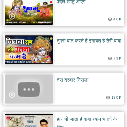
पैदल खाटू आएंगे
देश
भक्ति
4.6 K
भजन
patriotic
bhajans
खाटू
तुमसे बात करते है इनायत है तेरी बाबा
श्याम
भजन
khatu
7.3 K
shaym
bhajans
रानी
तेरा दरबार निराला
सती
दादी
भजन
13.0 K
rani
sati
dadi
bhajans
बावा
हार भी जाता है बाबा श्याम भगतो के
लाल