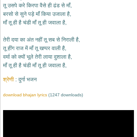
भजन
तू उसपे करे किरपा वैसे ही ढंड से माँ,
hanuman
बरसो से सुने पड़े माँ किया उजाला है,
bhajans
माँ तू ही है चंडी माँ तू ही जवाला है,
साईं
भजन
sai
तेरी दया का अंत नहीं तू सब से निराली है,
bhajans
तू हींग राज में माँ तू खप्पर वाली है,
जैन
वर्मा को क्यों भूले तेरी लाया दुशाला है,
भजन
jain
माँ तू ही है चंडी माँ तू ही जवाला है,
bhajans
दुर्गा
श्रेणी
दुर्गा भजन
भजन
durga
bhajans
download bhajan lyrics
(1247 downloads)
गणेश
भजन
ganesh
bhajans
राम