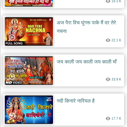
19.3 K
दयाल
भजन
bawa
lal
dayal
अज पैरा विच घुंगरू पाके मैं दर तेरे
bhajans
नचना
शनि
देव
22.1 K
भजन
shani
dev
bhajans
जय काली जय काली जय काली माँ
आज
का
33.9 K
भजन
bhajan
of
the
day
नदी किनारे नारियल है
भजन
जोड़ें
add
17.7 K
bhajans