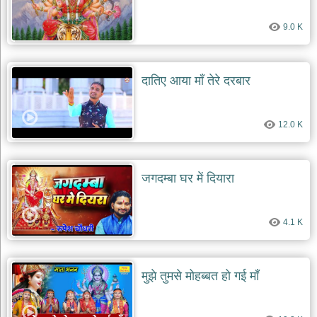
देश
9.0 K
भक्ति
भजन
patriotic
bhajans
दातिए आया माँ तेरे दरबार
खाटू
श्याम
12.0 K
भजन
khatu
shaym
bhajans
जगदम्बा घर में दियारा
रानी
सती
दादी
4.1 K
भजन
rani
sati
dadi
bhajans
मुझे तुमसे मोहब्बत हो गई माँ
बावा
लाल