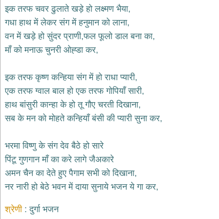
भजन
इक तरफ चवर ढुलाते खड़े हो लक्ष्मण भैया,
hanuman
गधा हाथ में लेकर संग में हनुमान को लाना,
bhajans
वन में खड़े हो सुंदर प्राणी,फल फूलो डाल बना का,
साईं
माँ को मनाऊ चुनरी ओह्डा कर,
भजन
sai
bhajans
इक तरफ कृष्ण कन्हिया संग में हो राधा प्यारी,
जैन
एक तरफ ग्वाल बाल हो एक तरफ गोपियाँ सारी,
भजन
jain
हाथ बांसुरी कान्हा के हो तू गौए चरती दिखाना,
bhajans
सब के मन को मोहते कन्हियाँ बंसी की प्यारी सुना कर,
दुर्गा
भजन
भरमा विष्णु के संग देव बैठे हो सारे
durga
bhajans
पिंटू गुणगान माँ का करे लागे जैअकारे
गणेश
अमन चैन का देते हुए पैगाम सभी को दिखाना,
भजन
नर नारी हो बेठे भवन में दाया सुनाये भजन ये गा कर,
ganesh
bhajans
श्रेणी
दुर्गा भजन
राम