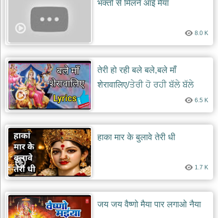
भक्तो से मिलने आई मैया
देश
भक्ति
8.0 K
भजन
patriotic
bhajans
खाटू
तेरी हो रही बले बले,बले माँ
श्याम
शेरावालिए/ਤੇਰੀ ਹੋ ਰਹੀ ਬੱਲੇ ਬੱਲੇ
भजन
khatu
6.5 K
shaym
bhajans
रानी
हाका मार के बुलावे तेरी धी
सती
दादी
भजन
1.7 K
rani
sati
dadi
bhajans
बावा
जय जय वैष्णो मैया पार लगाओ नैया
लाल