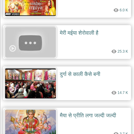
दयाल
भजन
6.0 K
bawa
lal
dayal
bhajans
मेरी मईया शेरोवाली है
शनि
देव
भजन
25.3 K
shani
dev
bhajans
आज
दुर्गा से काली कैसे बनी
का
भजन
bhajan
14.7 K
of
the
day
भजन
मैया से प्रीति लगा जल्दी जल्दी
जोड़ें
add
bhajans