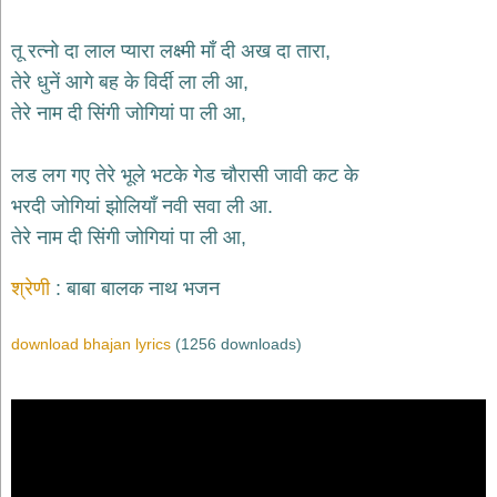
भजन
hanuman
तू रत्नो दा लाल प्यारा लक्ष्मी माँ दी अख दा तारा,
bhajans
तेरे धुनें आगे बह के विर्दी ला ली आ,
साईं
तेरे नाम दी सिंगी जोगियां पा ली आ,
भजन
sai
bhajans
लड लग गए तेरे भूले भटके गेड चौरासी जावी कट के
जैन
भरदी जोगियां झोलियाँ नवी सवा ली आ.
भजन
jain
तेरे नाम दी सिंगी जोगियां पा ली आ,
bhajans
दुर्गा
श्रेणी
बाबा बालक नाथ भजन
भजन
durga
bhajans
download bhajan lyrics
(1256 downloads)
गणेश
भजन
ganesh
bhajans
राम