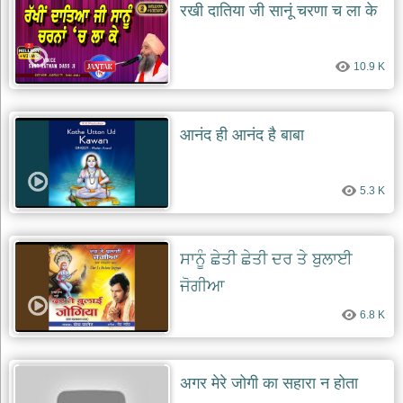
रखी दातिया जी सानूं चरणा च ला के
10.9 K
आनंद ही आनंद है बाबा
5.3 K
ਸਾਨੂੰ ਛੇਤੀ ਛੇਤੀ ਦਰ ਤੇ ਬੁਲਾਈ
ਜੋਗੀਆ
6.8 K
अगर मेरे जोगी का सहारा न होता