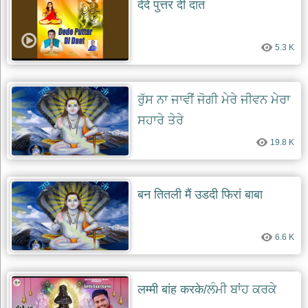
देदे पुत्तर दी दात
5.3 K
ਰੁੱਸ ਨਾ ਜਾਵੀਂ ਜੋਗੀ ਮੇਰੇ ਜੀਵਨ ਮੇਰਾ
ਸਹਾਰੇ ਤੇਰੇ
19.8 K
बन तितली मैं उडदी फिरां बाबा
6.6 K
लम्मी बांह करके/ਲੰਮੀ ਬਾਂਹ ਕਰਕੇ