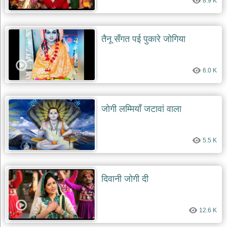
8.9 K
तैनू सँगत पई पुकारे जोगिया
6.0 K
जोगी लम्मियाँ जटावां वाला
5.5 K
दिवानी जोगी दी
12.6 K