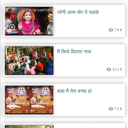
जोगी आया मोर ते चडके
7.8 K
मैं किथे बिठावां नाथ
13.1 K
बाबा मैं तेरा बच्चा हां
7.1 K