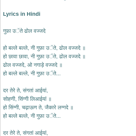
देश
Lyrics in Hindi
भक्ति
भजन
patriotic
गुफ़ा उੱते ढोल वज्जदे
bhajans
खाटू
हो बल्ले बल्ले, नी गुफ़ा उੱते, ढोल वज्जदे ॥
श्याम
भजन
हो छावा छावा, नी गुफ़ा उੱते, ढोल वज्जदे ॥
khatu
ढोल वज्जदे, ओ नगाड़े वज्जदे ॥
shaym
bhajans
हो बल्ले बल्ले, नी गुफ़ा उੱते...
रानी
सती
दर तेरे ते, संगतां आईयां,
दादी
सोहणी, सिंग्गी लिआईयां ॥
भजन
rani
हो सिंग्गी, चढ़ाऊण ते, जैकारे लग्गदे ॥
sati
dadi
हो बल्ले बल्ले, नी गुफ़ा उੱते...
bhajans
बावा
लाल
दर तेरे ते, संगतां आईयां,