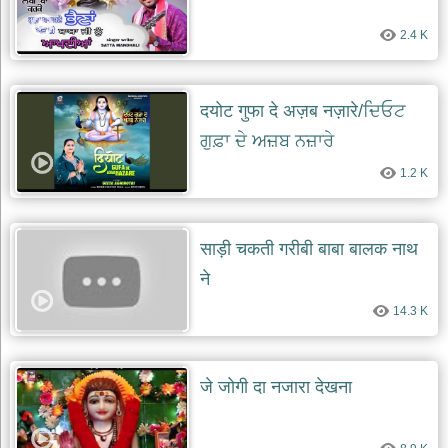
2.4 K
दयोट गुफा दे अज़ब नज़ारे/ਦਿਓਟ
ਗੁਫ਼ਾ ਦੇ ਅਜ਼ਬ ਨਜ਼ਾਰੇ
1.2 K
साड़ी चकती गरीबी बाबा बालक नाथ
ने
14.3 K
जे जोगी दा नजारा देखना