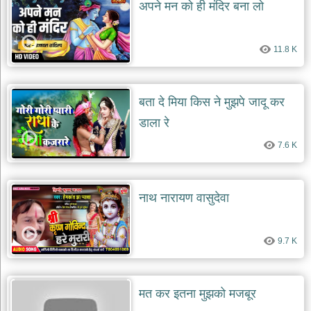
अपने मन को ही मंदिर बना लो
देश
भक्ति
11.8 K
भजन
patriotic
bhajans
खाटू
बता दे मिया किस ने मुझपे जादू कर
श्याम
डाला रे
भजन
khatu
7.6 K
shaym
bhajans
रानी
नाथ नारायण वासुदेवा
सती
दादी
भजन
rani
9.7 K
sati
dadi
bhajans
बावा
मत कर इतना मुझको मजबूर
लाल