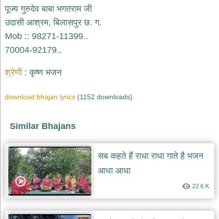
भजन
पूज्य गुरुदेव बाबा भगतराम जी
raam
bhajans
उदासी आश्रम, बिलासपुर छ. ग.
गुरुदेव
Mob :: 98271-11399..
भजन
70004-92179..
gurudev
bhajans
श्रेणी
कृष्ण भजन
विविध
भजन
miscellaneous
download bhajan lyrics
(1152 downloads)
bhajans
विष्णु
Similar Bhajans
भजन
vishnu
bhajans
सब कहते हैं राधा राधा गाते है भजन
बाबा
आधा आधा
बालक
नाथ
22.6 K
भजन
baba
balak
nath
bhajans