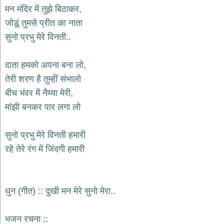
भजन
मन मंदिर में तुझे बिठाकर,
hanuman
जोडूं तुमसे प्रीत का नाता
bhajans
सुनो प्रभु मेरे विनती..
साईं
भजन
sai
दाता हमको अपना बना लो,
bhajans
तेरी शरण है तुम्हीं संभालो
जैन
बीच भंवर में नैय्या मेरी,
भजन
jain
मांझी बनकर पार लगा लो
bhajans
दुर्गा
सुनो प्रभु मेरे विनती हमारी
भजन
रहे तेरे रंग में जिंदगी हमारी
durga
bhajans
गणेश
भजन
धुन (गीत) :: दुखी मन मेरे सुनो मेरा..
ganesh
bhajans
राम
भजन रचना ::