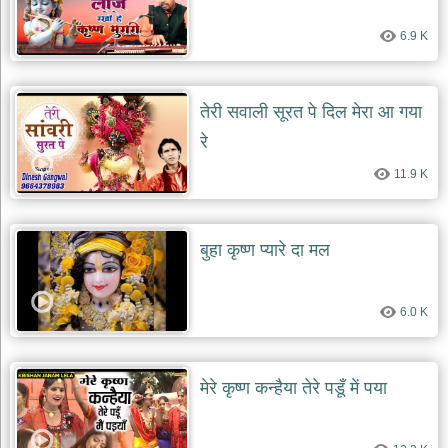
देश
6.9 K
भक्ति
भजन
patriotic
bhajans
तेरी सवाली सूरत पे दिल मेरा आ गया
रे
खाटू
श्याम
11.9 K
भजन
khatu
shaym
bhajans
बुहा कृष्ण प्यारे दा मल
रानी
सती
दादी
6.0 K
भजन
rani
sati
dadi
bhajans
मेरे कृष्ण कन्हैया तेरे पडूँ में पया
बावा
लाल