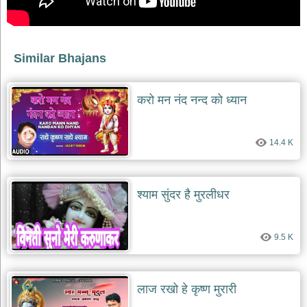
भजन
raam
bhajans
गुरुदेव
Similar Bhajans
भजन
gurudev
bhajans
करो मन नंद नन्द को ध्यान
विविध
भजन
miscellaneous
bhajans
14.4 K
विष्णु
भजन
श्याम सुंदर है मुरलीधर
vishnu
bhajans
बाबा
9.5 K
बालक
नाथ
भजन
baba
लाज रखो हे कृष्ण मुरारी
balak
nath
bhajans