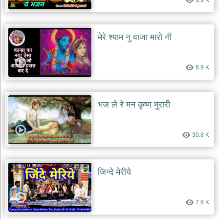
9.9 K
मेरे श्याम नु वाजा मारो नी
8.9 K
भज ले रे मन कृष्ण मुरारी
30.8 K
जिन्दे मेरीये
7.8 K