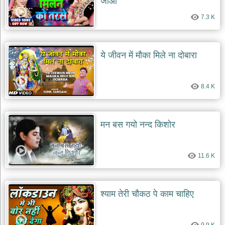
जाओ
दयाल
भजन
7.3 K
bawa
lal
dayal
bhajans
ये जीवन में मौका मिले ना दोबारा
शनि
देव
भजन
8.4 K
shani
dev
bhajans
आज
मन बस गयो नन्द किशोर
का
भजन
bhajan
11.6 K
of
the
day
भजन
श्याम तेरी चौकठ पे काम चाहिए
जोड़ें
add
bhajans