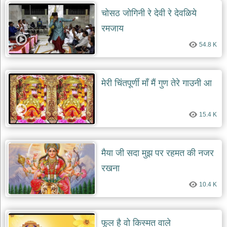
दयाल
चोसठ जोगिनी रे देवी रे देवळिये
भजन
bawa
रमजाय
lal
dayal
bhajans
54.8 K
शनि
देव
भजन
मेरी चिंतपूर्णी माँ मैं गुण तेरे गाउनी आ
shani
dev
bhajans
15.4 K
आज
का
भजन
मैया जी सदा मुझ पर रहमत की नजर
bhajan
of
the
रखना
day
10.4 K
भजन
जोड़ें
add
bhajans
फूल है वो किस्मत वाले