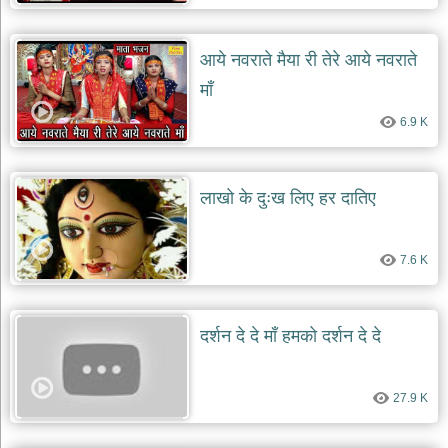
देश
भक्ति
आये नवराते मैया री तेरे आये नवराते
भजन
माँ
patriotic
bhajans
6.9 K
खाटू
श्याम
भजन
लाखो के दुःख लिए हर दातिए
khatu
shaym
bhajans
7.6 K
रानी
सती
दादी
भजन
दर्शन दे दे माँ हमको दर्शन दे दे
rani
sati
dadi
bhajans
27.9 K
बावा
लाल