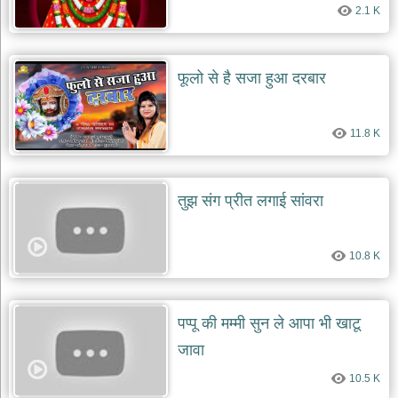
दे
दयाल
2.1 K
भजन
bawa
lal
dayal
फूलो से है सजा हुआ दरबार
bhajans
शनि
देव
11.8 K
भजन
shani
dev
bhajans
तुझ संग प्रीत लगाई सांवरा
आज
का
भजन
10.8 K
bhajan
of
the
day
पप्पू की मम्मी सुन ले आपा भी खाटू
भजन
जावा
जोड़ें
add
bhajans
10.5 K