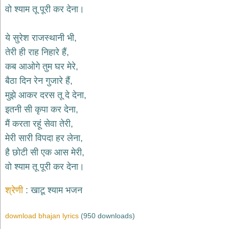
भजन
वो श्याम तू पूरी कर देना।
raam
bhajans
गुरुदेव
ये सुरेश राजस्थानी भी,
भजन
तेरी ही राह निहारे हैं,
gurudev
bhajans
कब आओगे तुम घर मेरे,
विविध
बैठा दिन रेन गुजारे हैं,
भजन
मुझे आकर दरस तू दे देना,
miscellaneous
bhajans
इतनी सी कृपा कर देना,
मैं करता रहूं सेवा तेरी,
विष्णु
भजन
मेरी सारी विपदा हर लेना,
vishnu
bhajans
है छोटी सी एक आस मेरी,
वो श्याम तू पूरी कर देना।
बाबा
बालक
श्रेणी
खाटू श्याम भजन
नाथ
भजन
baba
download bhajan lyrics
(950 downloads)
balak
nath
bhajans