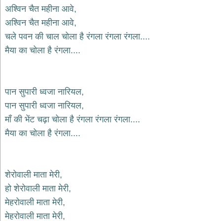
भजन
अश्विन चैत महीना आवे,
raam
bhajans
अश्विन चैत महीना आवे,
गुरुदेव
चले पवन की चाल चोला है रंगला रंगला रंगला....
भजन
मैया का चोला है रंगला....
gurudev
bhajans
विविध
भजन
पान सुपारी ध्वजा नारियल,
miscellaneous
bhajans
पान सुपारी ध्वजा नारियल,
माँ की भेंट चढ़ा चोला है रंगला रंगला रंगला....
विष्णु
भजन
मैया का चोला है रंगला....
vishnu
bhajans
बाबा
बालक
शेरोवाली माता मेरी,
नाथ
हो शेरोवाली माता मेरी,
भजन
मेहरोवाली माता मेरी,
baba
balak
मेहरोवाली माता मेरी,
nath
bhajans