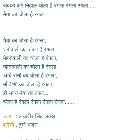
सबको करे निहाल चोला है रंगला रंगला रंगला.....
देश
मैया का चोला है रंगला....
भक्ति
भजन
patriotic
bhajans
मैया का चोला है रंगला,
खाटू
शेरोवाली का चोला है रंगला,
श्याम
भजन
मेहरोवाली का चोला है रंगला,
khatu
जोतावाली का चोला है रंगला,
shaym
bhajans
अम्बे रानी का चोला है रंगला,
रानी
माँ वैष्णो का चोला है रंगला,
सती
हो भवन मैया का लाल...
दादी
चोला है रंगला रंगला रंगला रंगला......
भजन
rani
sati
dadi
स्वर
लखबीर सिंह लक्खा
bhajans
श्रेणी
दुर्गा भजन
बावा
लाल