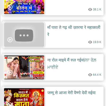
38.1 K
माँ पावा ते गढ़ थी उतरया रे महाकाली
रे
19.9 K
ना रोल माइये मैं रुल गईयां/ਨਾ ਰੋਲ਼
ਮਾਈਏ
64.4 K
जम्मू से आजा मेरी वैष्णो देवी मईया