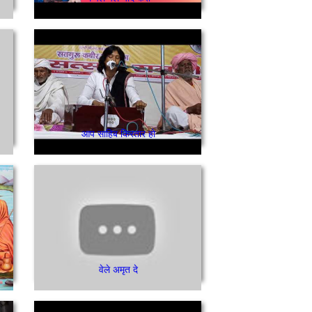
आप साहिब किरतार हो
वेले अमृत दे