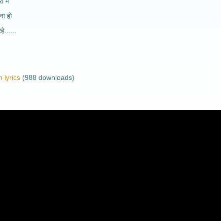
 में
ा हो
हे......
 lyrics
(988 downloads)