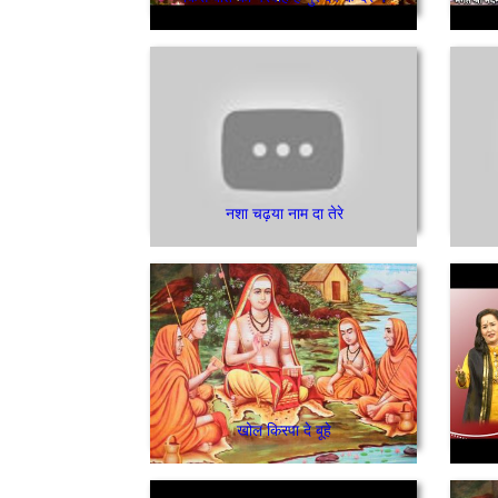
नशा चढ़या नाम दा तेरे
खोल किरपा दे बूहे