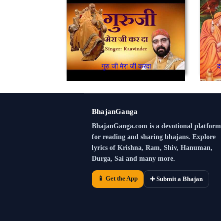
गुरु जी मेरा जी करदा
द
BhajanGanga
BhajanGanga.com is a devotional platform
for reading and sharing bhajans. Explore
lyrics of Krishna, Ram, Shiv, Hanuman,
Durga, Sai and many more.
📱 Get the App
➕ Submit a Bhajan