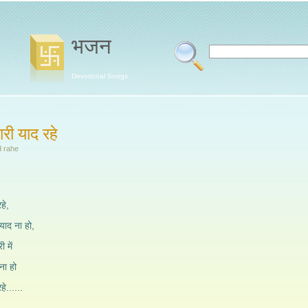
भजन
Devotional Songs
ारी याद रहे
d rahe
हे,
याद ना हो,
 में
ा हो
हे......