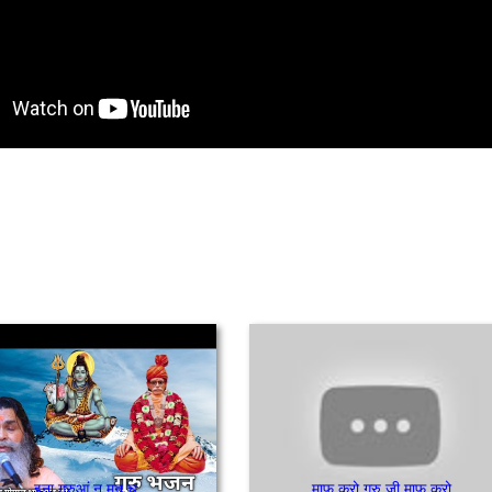
इना गुरुआं नू मन च
माफ़ करो गुरु जी माफ़ करो