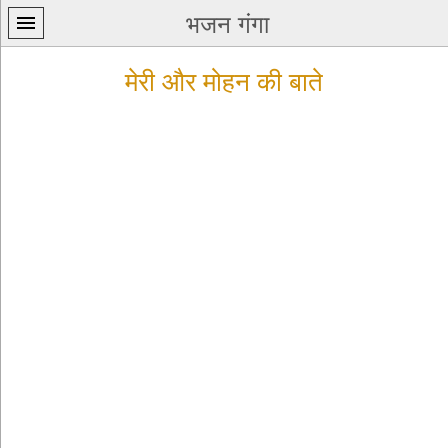
भजन गंगा
मेरी और मोहन की बाते
प्रथम
पन्ना
home
कृष्ण
भजन
krishna
bhajans
शिव
भजन
shiv
bhajans
हनुमान