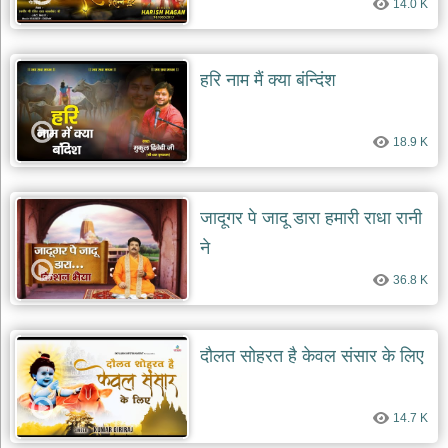
14.0 K
दयाल
भजन
bawa
lal
dayal
हरि नाम मैं क्या बंन्दिंश
bhajans
शनि
देव
18.9 K
भजन
shani
dev
bhajans
जादूगर पे जादू डारा हमारी राधा रानी
आज
ने
का
36.8 K
भजन
bhajan
of
the
day
दौलत सोहरत है केवल संसार के लिए
भजन
जोड़ें
add
14.7 K
bhajans